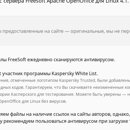
с сервера Freesoft Apache OpenOffice для Linux 4.1.
ы предоставленные на сайте — оригинальные, мы не пе
йлы FreeSoft ежедневно сканируются антивирусом.
t участник программы Kaspersky White List.
ния, отмеченные логотипом Kaspersky Trusted, были добавлены в
едных кодов. Гарантируем, что Вы скачиваете неизмененные к
ории Касперского для тестирования. Можете быть уверены — н
penOffice для Linux без вирусов.
яем файлы на наличие ссылок на сайты авторов, однако,
у рекомендуем пользоваться антивирусом при загрузке 