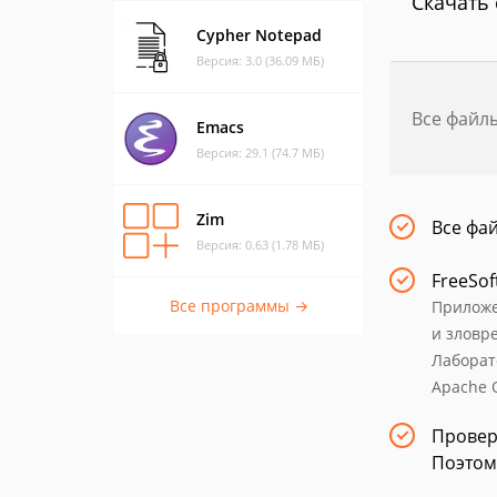
Скачать 
Cypher Notepad
Версия: 3.0 (36.09 МБ)
Все файл
Emacs
Версия: 29.1 (74.7 МБ)
Zim
Все фа
Версия: 0.63 (1.78 МБ)
FreeSof
Все программы →
Приложе
и зловр
Лаборат
Apache O
Провер
Поэтом