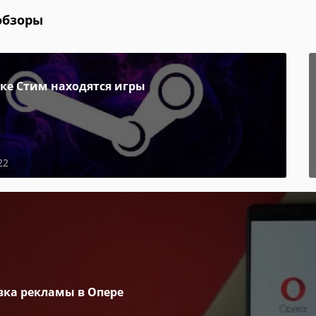
обзоры
пке Стим находятся игры
22
вка рекламы в Опере