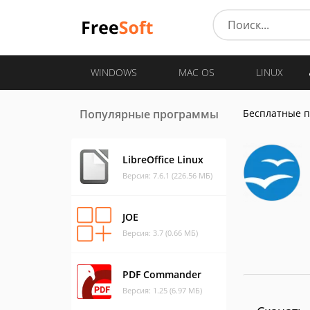
WINDOWS
MAC OS
LINUX
Популярные программы
Бесплатные 
LibreOffice Linux
Версия: 7.6.1 (226.56 МБ)
JOE
Версия: 3.7 (0.66 МБ)
PDF Commander
Версия: 1.25 (6.97 МБ)