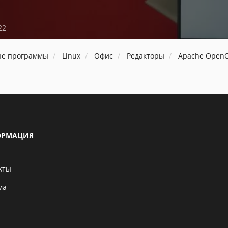
22
ые программы
Linux
Офис
Редакторы
Apache OpenOf
РМАЦИЯ
кты
ма