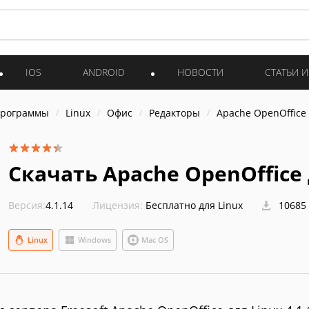
IOS
ANDROID
НОВОСТИ
СТАТЬИ 
программы
Linux
Офис
Редакторы
Apache OpenOffice 
Скачать Apache OpenOffice д
Версия:
4.1.14
Лицензия:
Бесплатно для Linux
10685
Linux
Windows
Mac OS