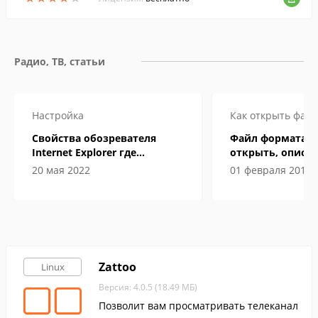
Радио, ТВ, статьи
Настройка
Как открыть файл
Свойства обозревателя
Файл формата M
Internet Explorer где
открыть, описан
находится
особенности
20 мая 2022
01 февраля 2019
Zattoo
Linux
Версия: 4.0.5 (18.49 МБ)
Позволит вам просматривать телеканал