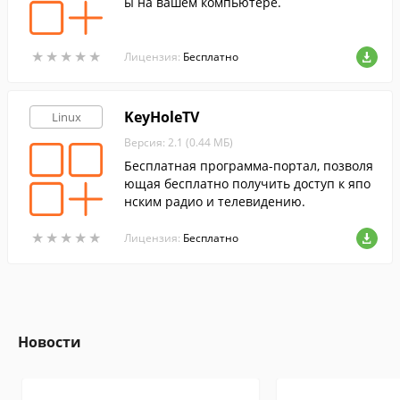
ы на вашем компьютере.
★
★
★
★
★
★
★
★
★
★
Лицензия:
Бесплатно
KeyHoleTV
Linux
Версия: 2.1 (0.44 МБ)
Бесплатная программа-портал, позволя
ющая бесплатно получить доступ к япо
нским радио и телевидению.
★
★
★
★
★
★
★
★
★
★
Лицензия:
Бесплатно
Новости