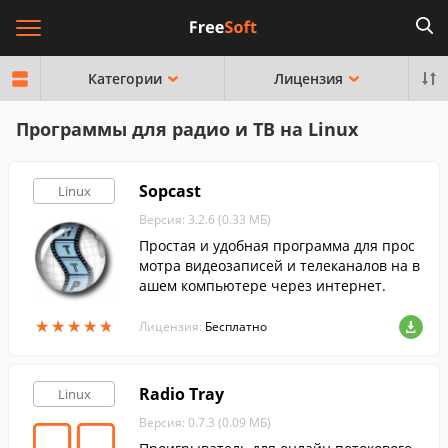
Категории
Лицензия
Программы для радио и ТВ на Linux
Sopcast
Linux
Версия: 3.2.6 (0.33 МБ)
Простая и удобная программа для прос
мотра видеозаписей и телеканалов на в
ашем компьютере через интернет.
★
★
★
★
★
★
★
★
★
★
Лицензия:
Бесплатно
Radio Tray
Linux
Версия: 0.7.3 (0.09 МБ)