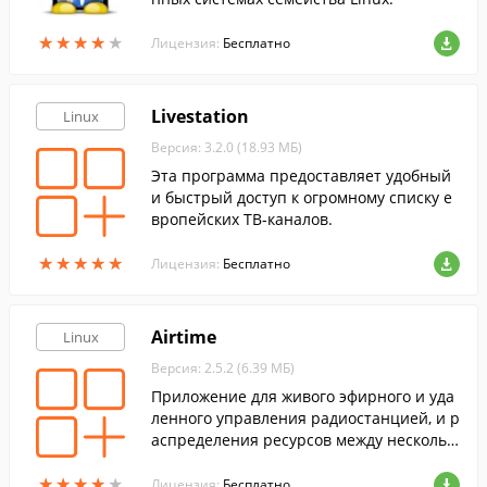
★
★
★
★
★
★
★
★
★
★
Лицензия:
Бесплатно
Livestation
Linux
Версия: 3.2.0 (18.93 МБ)
Эта программа предоставляет удобный
и быстрый доступ к огромному списку е
вропейских ТВ-каналов.
★
★
★
★
★
★
★
★
★
★
Лицензия:
Бесплатно
Airtime
Linux
Версия: 2.5.2 (6.39 МБ)
Приложение для живого эфирного и уда
ленного управления радиостанцией, и р
аспределения ресурсов между нескольк
ими радиостанциями посредством веб-б
★
★
★
★
★
★
★
★
★
★
раузера.
Лицензия:
Бесплатно