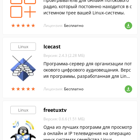
Проигрыватель для онлайн потокового
радио, который постоянно находится в с
истемном трее вашей Linux-системы.
★
★
★
★
★
★
★
★
★
★
Лицензия:
Бесплатно
Icecast
Linux
Версия: 2.4.3 (2.28 МБ)
Программа-сервер для организации пот
окового цифрового аудиовещания. Верс
ия программы, разработанная для Linu
x.
★
★
★
★
★
★
★
★
★
★
Лицензия:
Бесплатно
freetuxtv
Linux
Версия: 0.6.6 (1.51 МБ)
Одна из лучших программ для просмотр
а онлайн и IP телевидения на операцио
нных системах семейства Linux.