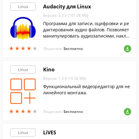
Audacity для Linux
Linux
Версия: 3.3.3 (101.38 МБ)
Программа для записи, оцифровки и ре
дактирования аудио файлов. Позволяет
манипулировать аудиозаписями, наклад
ывать эффекты и регулировать прочие
★
★
★
★
★
★
★
★
★
★
параметры.
Лицензия:
Бесплатно
Kino
Linux
Версия: 1.3.4 (10.58 МБ)
Функциональный видеоредактор для не
линейного монтажа.
★
★
★
★
★
★
★
★
★
★
Лицензия:
Бесплатно
LiVES
Linux