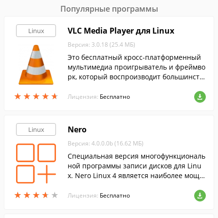
Популярные программы
VLC Media Player для Linux
Linux
Версия: 3.0.18 (25.4 МБ)
Это бесплатный кросс-платформенный
мультимедиа проигрыватель и фреймво
рк, который воспроизводит большинств
о мультимедийных файлов, а также DVD,
★
★
★
★
★
★
★
★
★
★
Audio CD, VCD и т.д.
Лицензия:
Бесплатно
Nero
Linux
Версия: 4.0.0.0b (16.62 МБ)
Cпециальная версия многофункциональ
ной программы записи дисков для Linu
x. Nero Linux 4 является наиболее мощн
ым и универсальным приложением для
★
★
★
★
★
★
★
★
★
★
записи в ОС Linux.
Лицензия:
Бесплатно