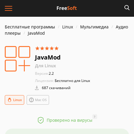
Бесплатные программы
Linux
Мультимедиа
Аудио
плееры
JavaMod
JavaMod
Для Linux
Версия:
2.2
Лицензия:
Бесплатно для Linux
687 скачиваний
Linux
Mac OS
?
Проверено на вирусы