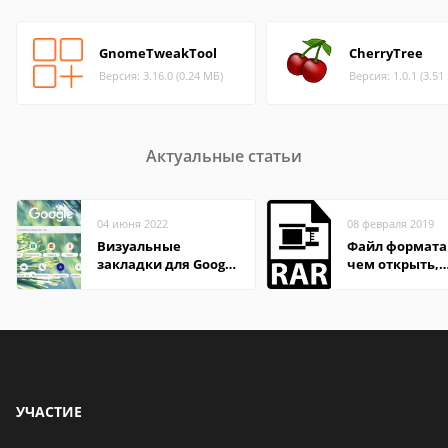
GnomeTweakTool
CherryTree
Версия: 3.16.0 (0.24 МБ)
Версия: 1.0.1 (3.51
Актуальные статьи
04 июня 2022
08 февраля 2019
Визуальные
Файл формата
закладки для Google
чем открыть,
Chrome
описание,
особенности
УЧАСТИЕ