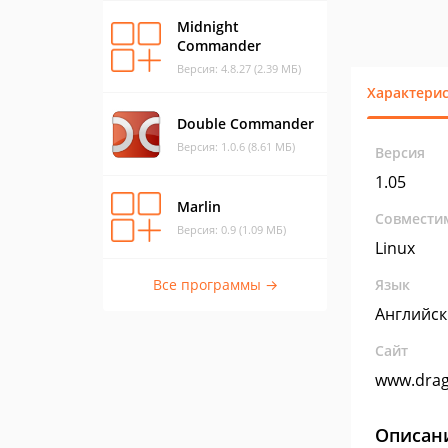
Midnight
Commander
Версия: 4.8.27 (2.39 МБ)
Характери
Double Commander
Версия: 1.0.6 (8.61 МБ)
Версия
1.05
Marlin
Совмести
Версия: 0.9 (1.09 МБ)
Linux
Все программы →
Язык
Английс
Сайт
www.drag
Описан