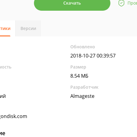
Скачать
Про
стики
Версии
Обновлено
2018-10-27 00:39:57
мость
Размер
8.54 МБ
Разработчик
кий
Almageste
ondisk.com
ие