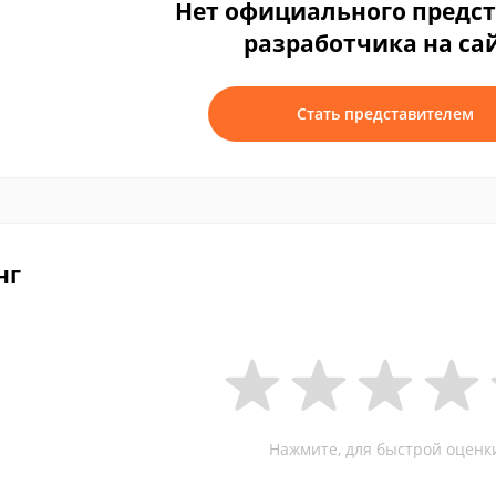
Нет официального предс
разработчика на са
Стать представителем
нг
Нажмите, для быстрой оценк