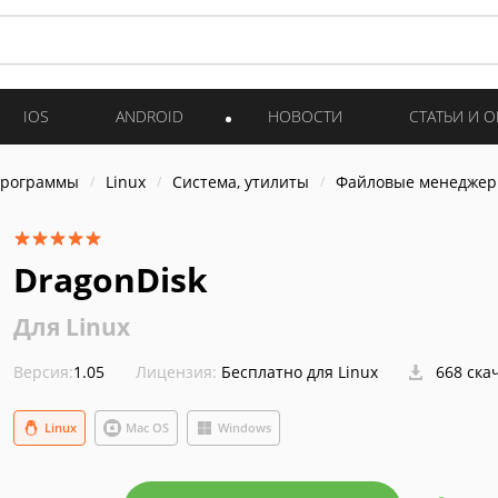
IOS
ANDROID
НОВОСТИ
СТАТЬИ И 
программы
Linux
Система, утилиты
Файловые менедже
DragonDisk
Для Linux
Версия:
1.05
Лицензия:
Бесплатно для Linux
668 ска
Linux
Mac OS
Windows