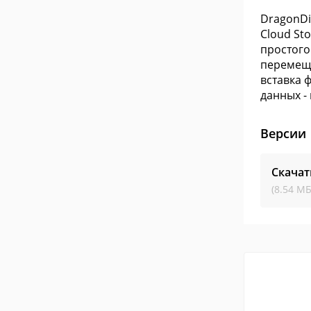
DragonDi
Cloud St
простого
перемеще
вставка 
данных -
Версии
Скачат
(8.54 МБ