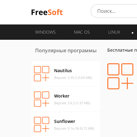
WINDOWS
MAC OS
LINUX
Популярные программы
Бесплатные 
Nautilus
Версия: 3.35.2 (3.05 МБ)
Worker
Версия: 3.6.2 (1.97 МБ)
Sunflower
Версия: 0.1a-58 (0.72 МБ)