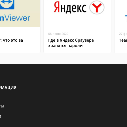
06 июня 2022
27 ф
: что это за
Где в Яндекс браузере
Tea
хранятся пароли
РМАЦИЯ
ты
а