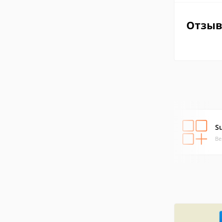
Отзы
S
Ве