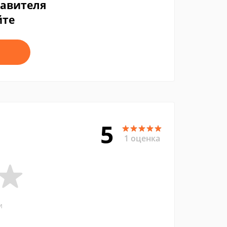
тавителя
йте
5
1 оценка
и