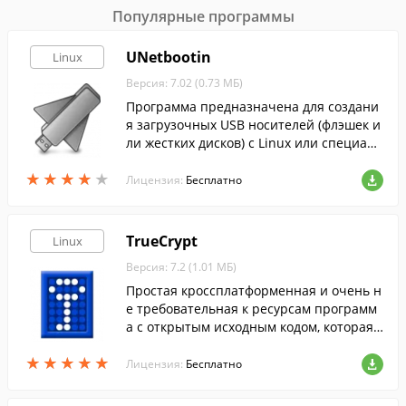
Популярные программы
UNetbootin
Linux
Версия: 7.02 (0.73 МБ)
Программа предназначена для создани
я загрузочных USB носителей (флэшек и
ли жестких дисков) с Linux или специаль
ными программами.
★
★
★
★
★
★
★
★
★
★
Лицензия:
Бесплатно
TrueCrypt
Linux
Версия: 7.2 (1.01 МБ)
Простая кроссплатформенная и очень н
е требовательная к ресурсам программ
а с открытым исходным кодом, которая
позволяе…
★
★
★
★
★
★
★
★
★
★
Лицензия:
Бесплатно