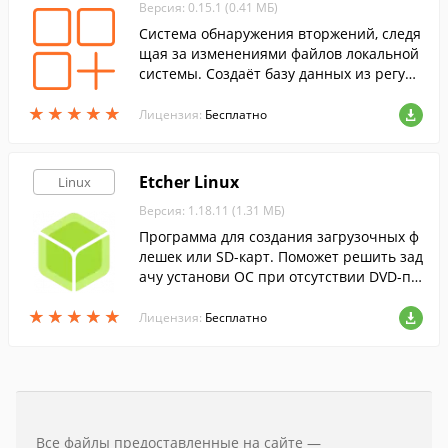
Версия: 0.15.1 (0.41 МБ)
Система обнаружения вторжений, следя
щая за изменениями файлов локальной
системы. Создаёт базу данных из регуля
рных выражений на основе файлов наст
★
★
★
★
★
★
★
★
★
★
роек.
Лицензия:
Бесплатно
Etcher Linux
Linux
Версия: 1.18.11 (1.31 МБ)
Программа для создания загрузочных ф
лешек или SD-карт. Поможет решить зад
ачу установи ОС при отсутствии DVD-пр
ивода.
★
★
★
★
★
★
★
★
★
★
Лицензия:
Бесплатно
Все файлы предоставленные на сайте —