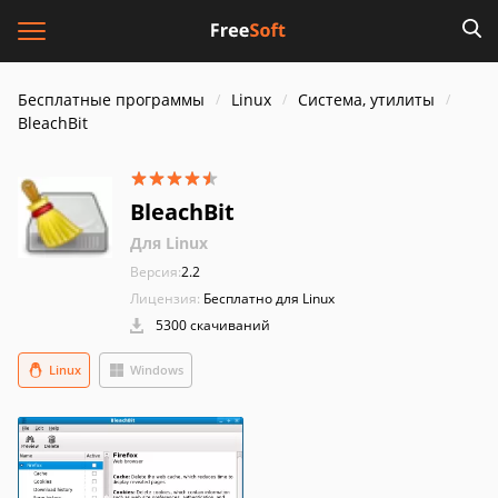
Бесплатные программы
Linux
Система, утилиты
BleachBit
BleachBit
Для Linux
Версия:
2.2
Лицензия:
Бесплатно для Linux
5300 скачиваний
Linux
Windows