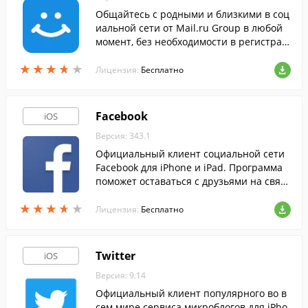
Общайтесь с родными и близкими в соц
иальной сети от Mail.ru Group в любой
момент, без необходимости в регистрац
ии.
★
★
★
★
★
★
★
★
★
★
Лицензия:
Бесплатно
Facebook
iOS
Версия: 343.1
Официальный клиент социальной сети
Facebook для iPhone и iPad. Программа
поможет оставаться с друзьями на связ
и и делиться с ними самыми приятным
★
★
★
★
★
★
★
★
★
★
и событиями своей жизни.
Лицензия:
Бесплатно
Twitter
iOS
Версия: 9.14
Официальный клиент популярного во в
сем мире сервиса микроблогов для iPho