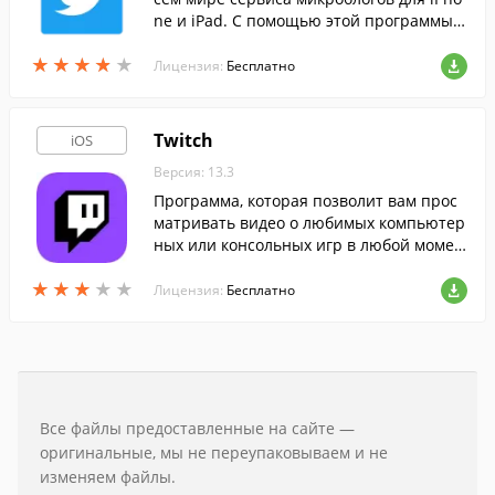
ne и iPad. С помощью этой программы в
ы всегда будете оставаться в курсе ново
★
★
★
★
★
★
★
★
★
★
стей из жизни ваших кумиров и знаком
Лицензия:
Бесплатно
ых людей.
Twitch
iOS
Версия: 13.3
Программа, которая позволит вам прос
матривать видео о любимых компьютер
ных или консольных игр в любой момен
т.
★
★
★
★
★
★
★
★
★
★
Лицензия:
Бесплатно
Все файлы предоставленные на сайте —
оригинальные, мы не переупаковываем и не
изменяем файлы.