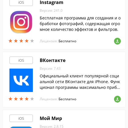
Instagram
iOS
Версия: 241.0
Бесплатная программа для создания и о
бработки фотографий, содержащая огро
мное количество эффектов и фильтров.
★
★
★
★
★
★
★
★
★
★
Лицензия:
Бесплатно
ВКонтакте
iOS
Версия: 7.43
Официальный клиент популярной соци
альной сети ВКонтакте для iPhone. Функ
ционал программы максимально прибл
ижен к возможностям сайта.
★
★
★
★
★
★
★
★
★
★
Лицензия:
Бесплатно
Мой Мир
iOS
Версия: 2.8.15