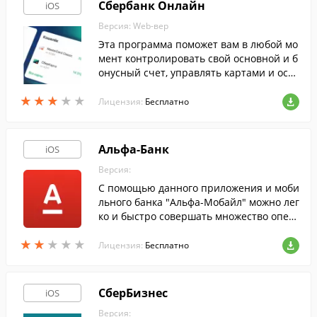
Сбербанк Онлайн
iOS
Версия: Web-вер
Эта программа поможет вам в любой мо
мент контролировать свой основной и б
онусный счет, управлять картами и осу
ществлять оплату всевозможных услуг,
★
★
★
★
★
★
★
★
★
★
используя для этого только свой iPhone.
Лицензия:
Бесплатно
Альфа-Банк
iOS
Версия:
С помощью данного приложения и моби
льного банка "Альфа-Мобайл" можно лег
ко и быстро совершать множество опер
аций: получать информацию об остатка
★
★
★
★
★
★
★
★
★
★
х на счетах, совершать переводы и т. д.
Лицензия:
Бесплатно
СберБизнес
iOS
Версия: