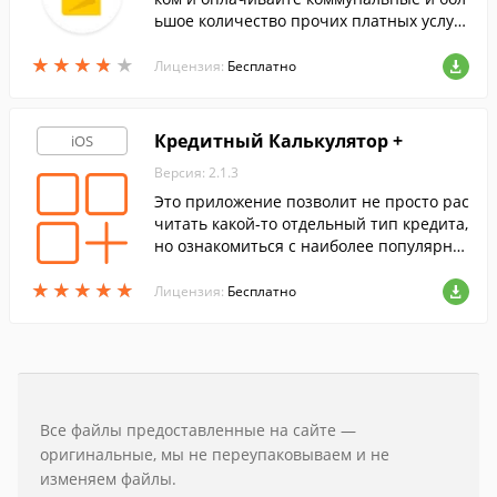
ьшое количество прочих платных услуг
при помощи этой программы.
★
★
★
★
★
★
★
★
★
★
Лицензия:
Бесплатно
Кредитный Калькулятор +
iOS
Версия: 2.1.3
Это приложение позволит не просто рас
читать какой-то отдельный тип кредита,
но ознакомиться с наиболее популярны
ми типами кредитования доступными в
★
★
★
★
★
★
★
★
★
★
о всем мире.
Лицензия:
Бесплатно
Все файлы предоставленные на сайте —
оригинальные, мы не переупаковываем и не
изменяем файлы.