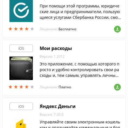
При помощи этой программы, юридиче
ские лица и предприниматели, пользую
щиеся услугами Сбербанка России, смог
ут контролировать движение финансов
★
★
★
★
★
★
★
★
★
★
и управлять счетами компании в любой
Лицензия:
Бесплатно
момент.
Мои расходы
iOS
Версия: 1.2012
Это приложение, с помощью которого п
росто и удобно контролировать свои ра
сходы и, тем самым, управлять личным
бюджетом.
★
★
★
★
★
★
★
★
★
★
Лицензия:
Платно
Яндекс Деньги
iOS
Версия: 7.20.0
Управляйте своим электронным кошель
ком и оплачивайте коммунальные и бол