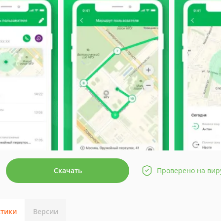
Скачать
Проверено на вир
стики
Версии