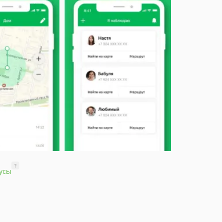
?
усы