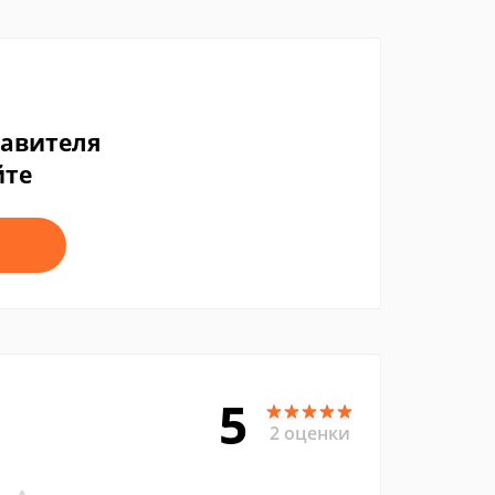
тавителя
йте
5
2 оценки