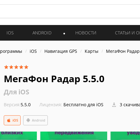
IOS
ANDROID
НОВОСТИ
СТАТЬИ И 
программы
iOS
Навигация GPS
Карты
МегаФон Радар
МегаФон Радар 5.5.0
Для iOS
Версия:
5.5.0
Лицензия:
Бесплатно для iOS
3 скачив
iOS
Android