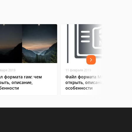
нваря 2019
11 февраля 2019
л формата raw: чем
Файл формата MP4: чем
рыть, описание,
открыть, описание,
бенности
особенности