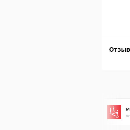
Отзы
М
Ве