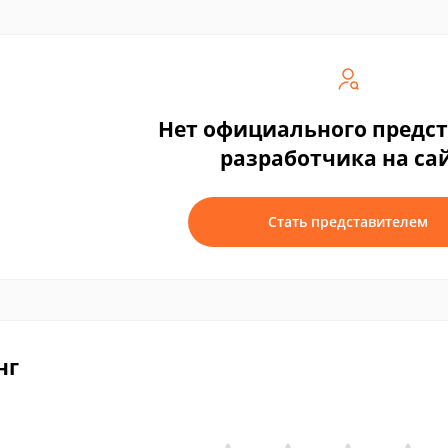
Нет официального предс
разработчика на са
Стать представителем
нг