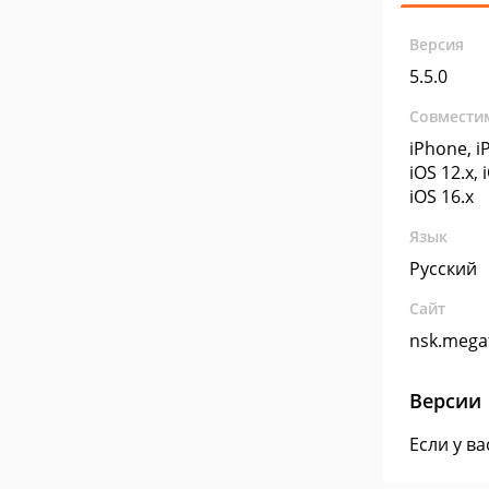
Версия
5.5.0
Совмести
iPhone, iP
iOS 12.x, 
iOS 16.x
Язык
Русский
Сайт
nsk.mega
Версии
Если у в