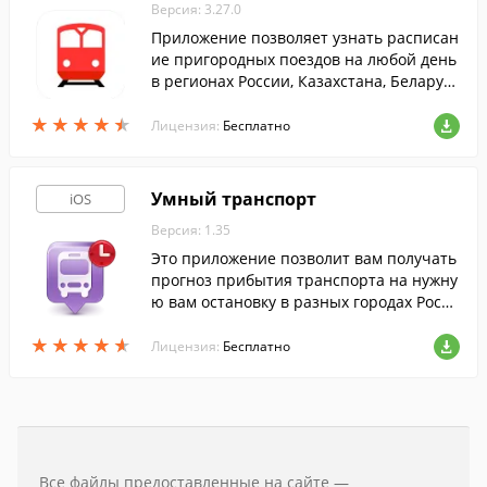
Версия: 3.27.0
Приложение позволяет узнать расписан
ие пригородных поездов на любой день
в регионах России, Казахстана, Беларус
и и Армении.
★
★
★
★
★
★
★
★
★
★
Лицензия:
Бесплатно
Умный транспорт
iOS
Версия: 1.35
Это приложение позволит вам получать
прогноз прибытия транспорта на нужну
ю вам остановку в разных городах Росси
и и стран СНГ.
★
★
★
★
★
★
★
★
★
★
Лицензия:
Бесплатно
Все файлы предоставленные на сайте —