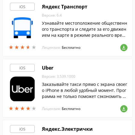
Яндекс Транспорт
iOS
Версия: 6.4
Узнавайте местоположение общественн
ого транспорта и следите за его движен
ием на карте в режиме реального време
ни.
★
★
★
★
★
★
★
★
★
★
Лицензия:
Бесплатно
Uber
iOS
Версия: 3.539.1000
Заказывайте такси прямо с экрана своег
о iPhone в любой удобный момент. Прог
рамма не только поможет сэкономить в
ремя на ожидании такси, но и позволит
★
★
★
★
★
★
★
★
★
★
выбрать наиболее подходящий тариф.
Лицензия:
Бесплатно
Яндекс.Электрички
iOS