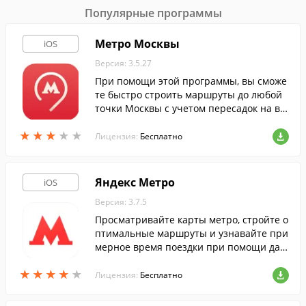
Популярные программы
Метро Москвы
iOS
Версия: 3.5.27
При помощи этой программы, вы сможе
те быстро строить маршруты до любой
точки Москвы с учетом пересадок на вс
е виды городского транспорта.
★
★
★
★
★
★
★
★
★
★
Лицензия:
Бесплатно
Яндекс Метро
iOS
Версия: 3.7.5
Просматривайте карты метро, стройте о
птимальные маршруты и узнавайте при
мерное время поездки при помощи дан
ной программы, даже не имея доступа в
★
★
★
★
★
★
★
★
★
★
интернет.
Лицензия:
Бесплатно