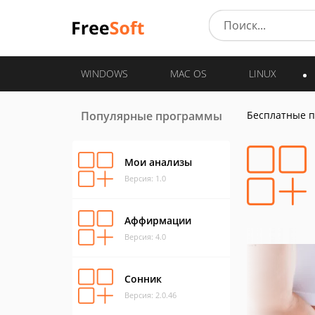
WINDOWS
MAC OS
LINUX
Популярные программы
Бесплатные 
Мои анализы
Версия: 1.0
Аффирмации
Версия: 4.0
Сонник
Версия: 2.0.46