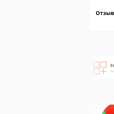
Отзы
С
Ве