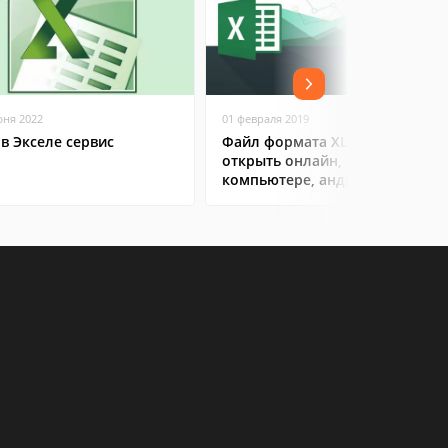
юня 2022
01 февраля 2019
 в Экселе сервис
Файл формата XLS: чем
открыть онлайн, на
компьютере, андроиде