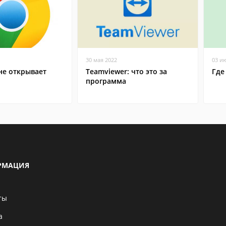
30 мая 2022
03 и
не открывает
Teamviewer: что это за
Где
программа
РМАЦИЯ
ты
а