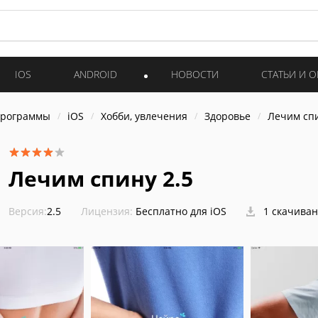
IOS
ANDROID
НОВОСТИ
СТАТЬИ И 
программы
iOS
Хобби, увлечения
Здоровье
Лечим сп
Лечим спину 2.5
Версия:
2.5
Лицензия:
Бесплатно для iOS
1 скачива