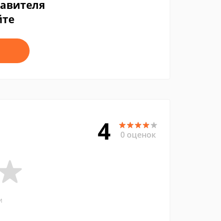
тавителя
йте
4
0 оценок
и