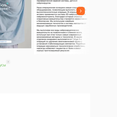
?
усы