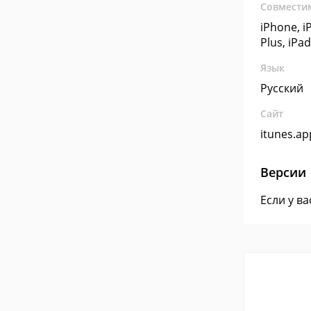
Совмести
iPhone, i
Plus, iPad
Язык
Русский
Сайт
itunes.a
Версии
Если у в