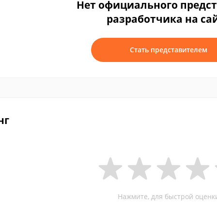
Нет официального предс
разработчика на са
Стать представителем
нг
Нажмите, для быстрой оценк