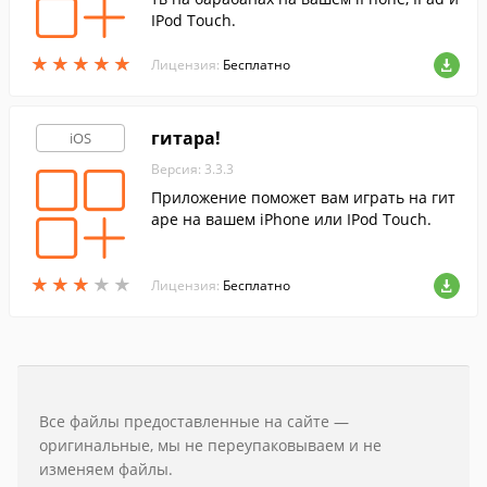
IPod Touch.
★
★
★
★
★
★
★
★
★
★
Лицензия:
Бесплатно
гитара!
iOS
Версия: 3.3.3
Приложение поможет вам играть на гит
аре на вашем iPhone или IPod Touch.
★
★
★
★
★
★
★
★
★
★
Лицензия:
Бесплатно
Все файлы предоставленные на сайте —
оригинальные, мы не переупаковываем и не
изменяем файлы.