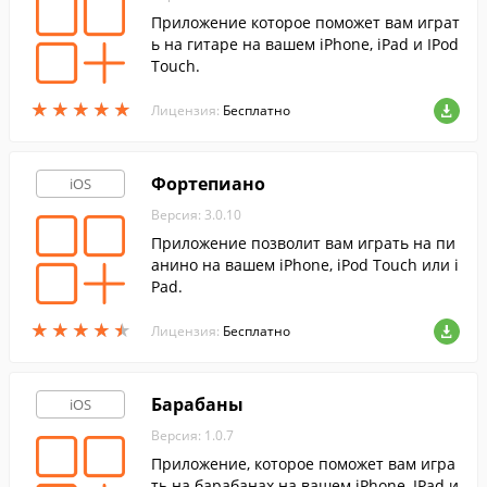
Приложение которое поможет вам играт
ь на гитаре на вашем iPhone, iPad и IPod
Touch.
★
★
★
★
★
★
★
★
★
★
Лицензия:
Бесплатно
Фортепиано
iOS
Версия: 3.0.10
Приложение позволит вам играть на пи
анино на вашем iPhone, iPod Touch или i
Pad.
★
★
★
★
★
★
★
★
★
★
Лицензия:
Бесплатно
Барабаны
iOS
Версия: 1.0.7
Приложение, которое поможет вам игра
ть на барабанах на вашем iPhone, IPad и