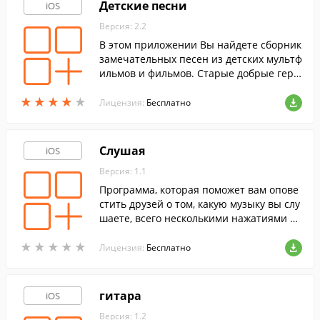
Детские песни
iOS
Версия: 2.2
В этом приложении Вы найдете сборник
замечательных песен из детских мультф
ильмов и фильмов. Старые добрые геро
и из советских мультиков не дадут скуча
★
★
★
★
★
★
★
★
★
★
ть Вашим детям где бы Вы не находилис
Лицензия:
Бесплатно
ь.
Слушая
iOS
Версия: 1.1
Программа, которая поможет вам опове
стить друзей о том, какую музыку вы слу
шаете, всего несколькими нажатиями на
экран своего устройства.
★
★
★
★
★
★
★
★
★
★
Лицензия:
Бесплатно
гитара
iOS
Версия: 1.2