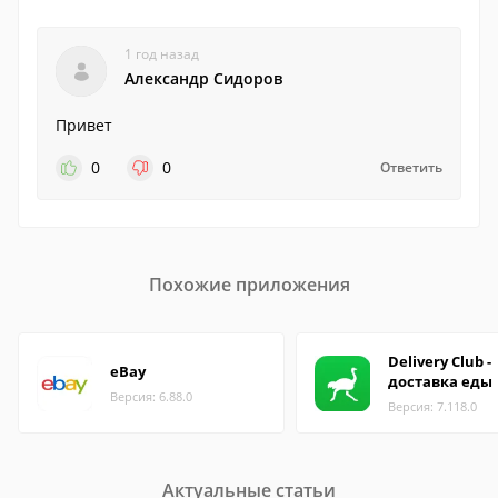
1 год назад
Александp Сидорoв
Привет
0
0
Ответить
Похожие приложения
Delivery Club -
eBay
доставка еды
Версия: 6.88.0
Версия: 7.118.0
Актуальные статьи