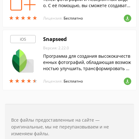
о. С её помощью, вы сможете создавать
собственные уникальные творения с дв
★
★
★
★
★
★
★
★
★
★
ойной экспозицией при помощи своего
Лицензия:
Бесплатно
iPhone или iPad в любой момент.
Snapseed
iOS
Версия: 2.22.0
Программа для создания высококачеств
енных фотографий, обладающая возмож
ностью улучшить, трансформировать ва
ши снимки и поделиться ими с друзьям
★
★
★
★
★
★
★
★
★
★
и, благодаря синхронизации с Google+.
Лицензия:
Бесплатно
Все файлы предоставленные на сайте —
оригинальные, мы не переупаковываем и не
изменяем файлы.