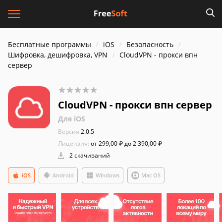
Бесплатные программы
iOS
Безопасность
Шифровка, дешифровка, VPN
CloudVPN - прокси впн
сервер
CloudVPN - прокси впн сервер
Для iOS
Версия:
2.0.5
Лицензия:
от 299,00 ₽ до 2 390,00 ₽
2 скачиваний
iOS
Android
Windows
Mac OS