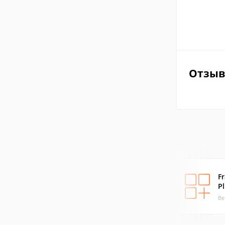
Отзы
Fr
P
Ве