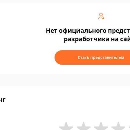
Нет официального предс
разработчика на са
Стать представителем
нг