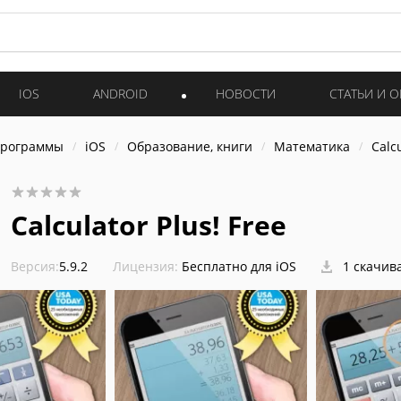
IOS
ANDROID
НОВОСТИ
СТАТЬИ И 
программы
iOS
Образование, книги
Математика
Calcu
Calculator Plus! Free
Версия:
5.9.2
Лицензия:
Бесплатно для iOS
1 скачив