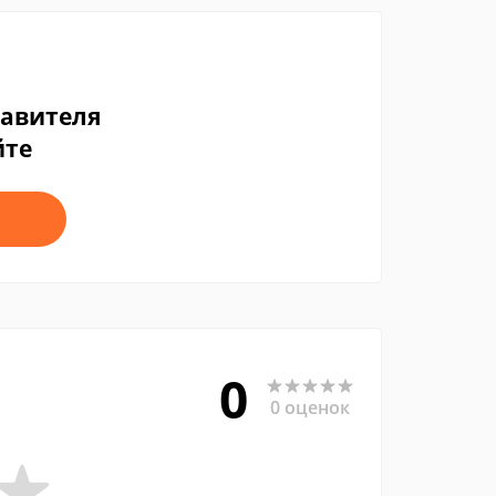
тавителя
йте
0
0 оценок