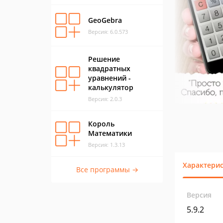
GeoGebra
Версия: 6.0.573
Решение
квадратных
уравнений -
калькулятор
Версия: 2.0.3
Король
Математики
Версия: 1.3.13
Характери
Все программы →
Версия
5.9.2