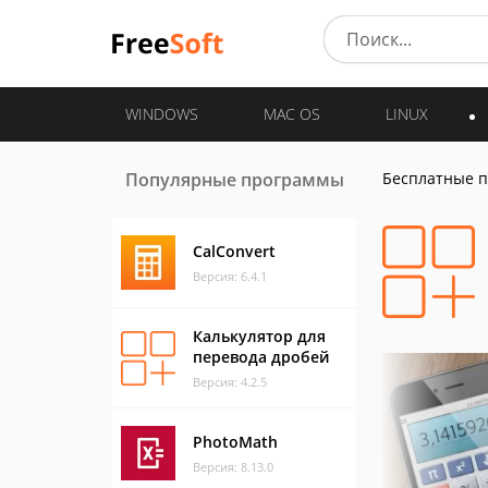
WINDOWS
MAC OS
LINUX
Популярные программы
Бесплатные 
CalConvert
Версия: 6.4.1
Калькулятор для
перевода дробей
Версия: 4.2.5
PhotoMath
Версия: 8.13.0