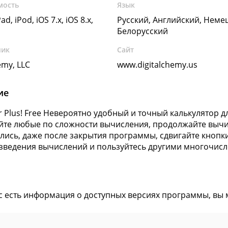
мость
Язык
ad, iPod, iOS 7.x, iOS 8.x,
Русский, Английский, Неме
Белорусский
чик
Сайт
emy, LLC
www.digitalchemy.us
ие
or Plus! Free Невероятно удобный и точный калькулятор 
те любые по сложности вычисления, продолжайте вычис
лись, даже после закрытия программы, сдвигайте кнопк
зведения вычислений и пользуйтесь другими многочисл
ас есть информация о доступных версиях программы, вы