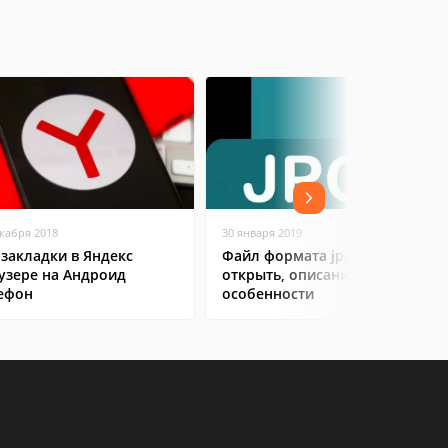
екабря 2018
30 января 2019
 закладки в Яндекс
Файл формата jpg: чем
узере на Андроид
открыть, описание,
ефон
особенности