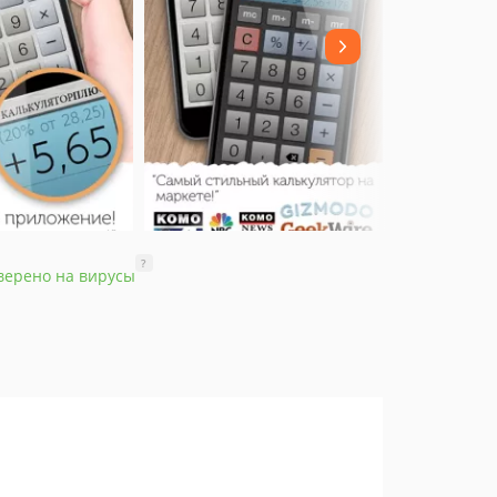
?
верено на вирусы