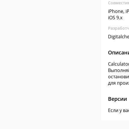
Совмести
iPhone, iP
iOS 9.x
Разработ
Digitalch
Описан
Calculat
Выполняй
останови
для прои
Версии
Если у в