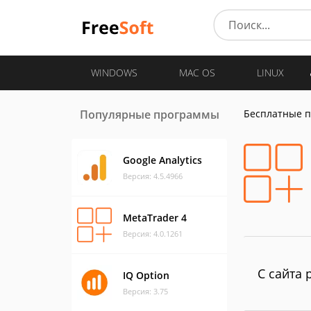
WINDOWS
MAC OS
LINUX
Популярные программы
Бесплатные 
Google Analytics
Версия: 4.5.4966
MetaTrader 4
Версия: 4.0.1261
С сайта 
IQ Option
Версия: 3.75