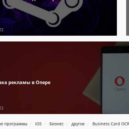
22
вка рекламы в Опере
22
ые программы
iOS
Бизнес
другое
Business Card OCR