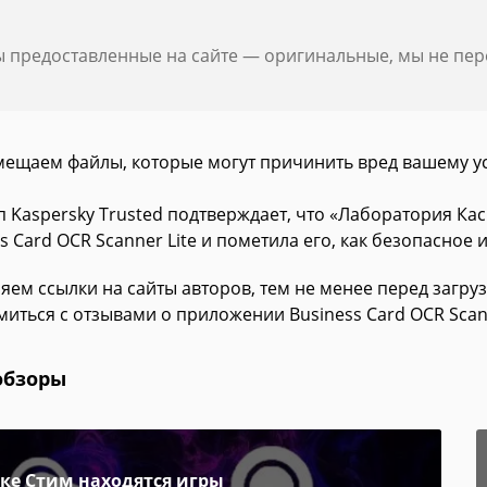
ы предоставленные на сайте — оригинальные, мы не пе
мещаем файлы, которые могут причинить вред вашему у
п Kaspersky Trusted подтверждает, что «Лаборатория К
s Card OCR Scanner Lite и пометила его, как безопасное
яем ссылки на сайты авторов, тем не менее перед загру
иться с отзывами о приложении Business Card OCR Scann
обзоры
пке Стим находятся игры