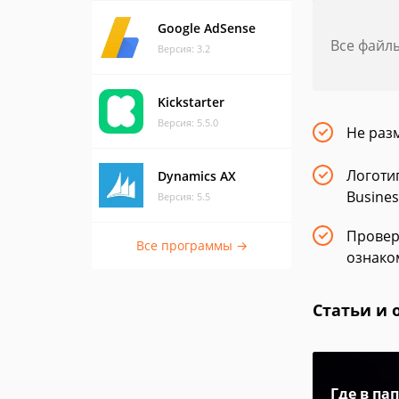
Google AdSense
Все файл
Версия: 3.2
Kickstarter
Версия: 5.5.0
Не раз
Логоти
Dynamics AX
Busines
Версия: 5.5
Провер
Все программы →
ознаком
Статьи и 
Где в па