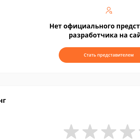
Нет официального предс
разработчика на са
Стать представителем
нг