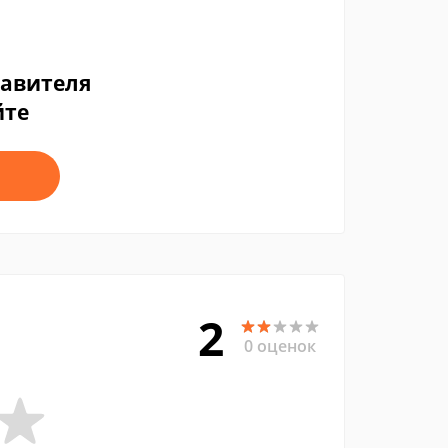
тавителя
йте
2
0 оценок