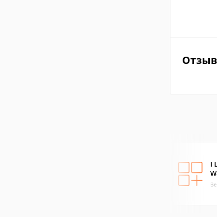
Отзы
I
W
Ве