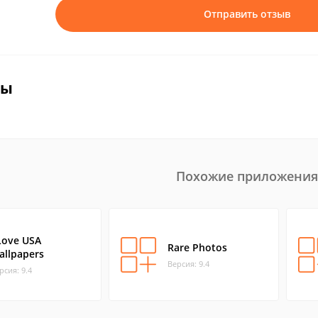
Отправить отзыв
вы
Похожие приложения
 Love USA
Rare Photos
allpapers
Версия: 9.4
рсия: 9.4