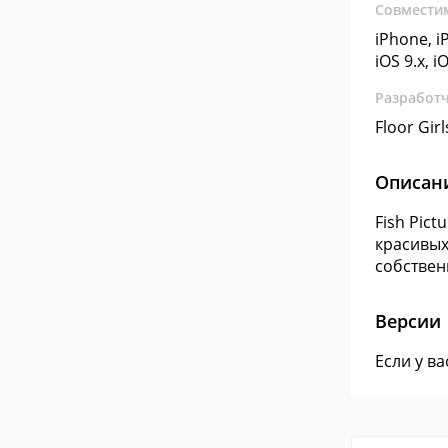
Совмести
iPhone, iP
iOS 9.x, i
Разработ
Floor Girl
Описан
Fish Pic
красивых
собствен
Версии
Если у в