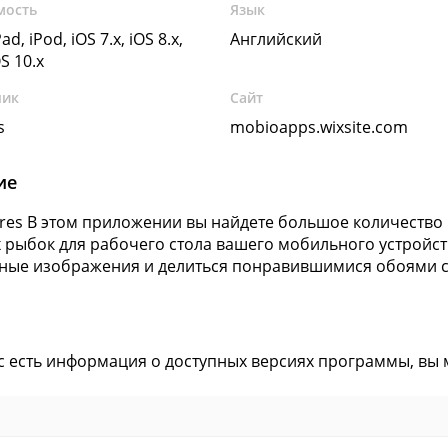
мость
Язык
ad, iPod, iOS 7.x, iOS 8.x,
Английский
OS 10.x
чик
Сайт
s
mobioapps.wixsite.com
ие
tures В этом приложении вы найдете большое количеств
 рыбок для рабочего стола вашего мобильного устройст
ные изображения и делиться понравившимися обоями со
ас есть информация о доступных версиях программы, вы