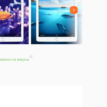
?
верено на вирусы