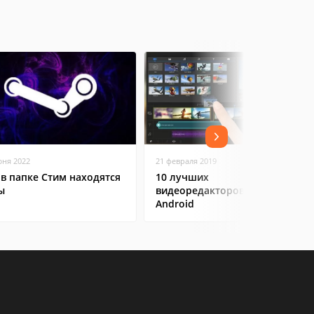
юня 2022
21 февраля 2019
 в папке Стим находятся
10 лучших
ы
видеоредакторов на
Android