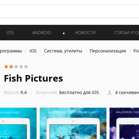
IOS
ANDROID
НОВОСТИ
СТАТЬИ И 
программы
iOS
Система, утилиты
Персонализация
Fi
Fish Pictures
Версия:
9.4
Лицензия:
Бесплатно для iOS
4 скачива