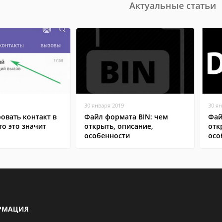
Актуальные статьи
30 января 2019
30 я
овать контакт в
Файл формата BIN: чем
Фай
то это значит
открыть, описание,
отк
особенности
осо
РМАЦИЯ