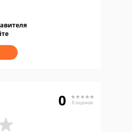
тавителя
йте
0
0 оценок