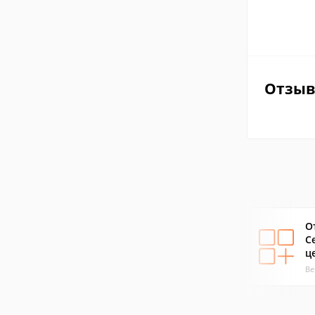
Отзы
О
С
ц
Ве