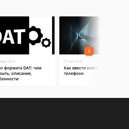
нваря 2019
31 мая 2019
л формата DAT: чем
Как ввести ключ в Steam на
рыть, описание,
телефоне
бенности