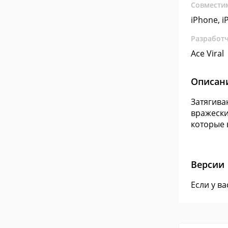
Совмести
iPhone, i
Разработ
Ace Viral
Описан
Затягива
вражески
которые 
Версии
Если у в