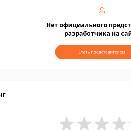
Нет официального предс
разработчика на са
Стать представителем
нг