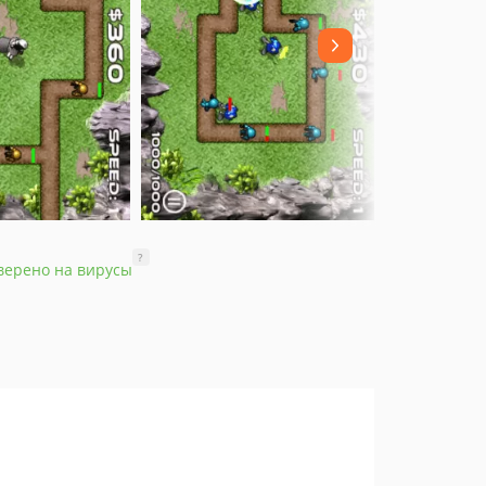
?
верено на вирусы