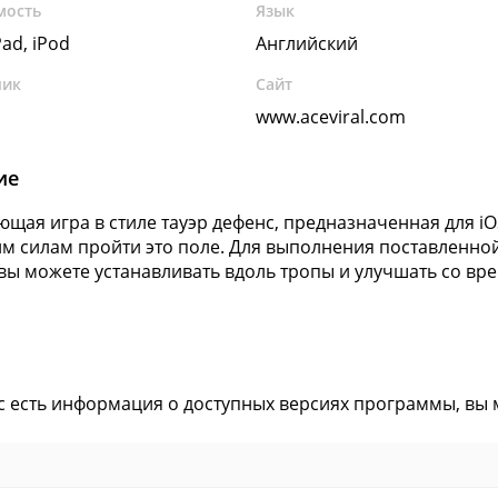
мость
Язык
Pad, iPod
Английский
чик
Сайт
www.aceviral.com
ие
ющая игра в стиле тауэр дефенс, предназначенная для iO
м силам пройти это поле. Для выполнения поставленной
вы можете устанавливать вдоль тропы и улучшать со вр
ас есть информация о доступных версиях программы, вы