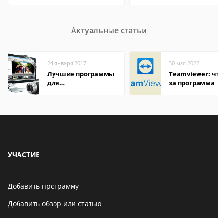
Актуальные статьи
24 января 2017
30 мая 2022
Лучшие программы
Teamviewer: чт
для
за программа
редактирования
видео: подробные
обзоры
УЧАСТИЕ
Добавить программу
Добавить обзор или статью