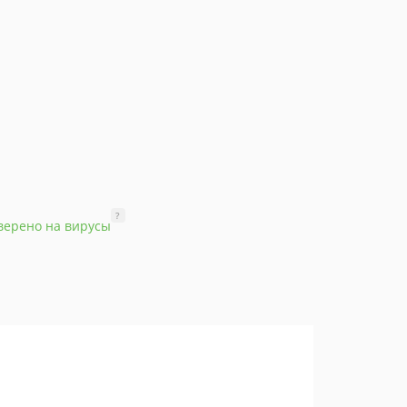
?
верено на вирусы