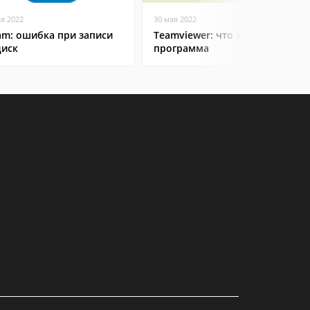
ая 2022
30 мая 2022
am: ошибка при записи
Teamviewer: что это за
диск
программа