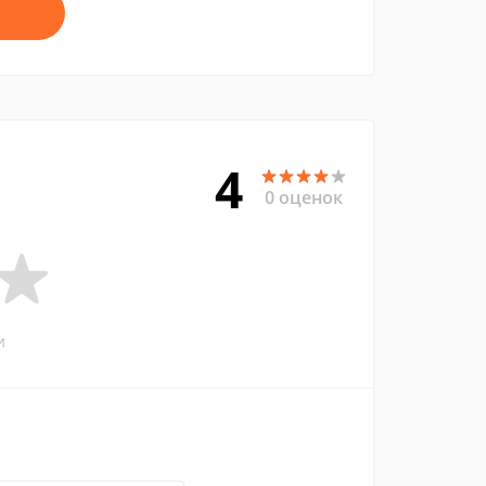
4
0 оценок
и