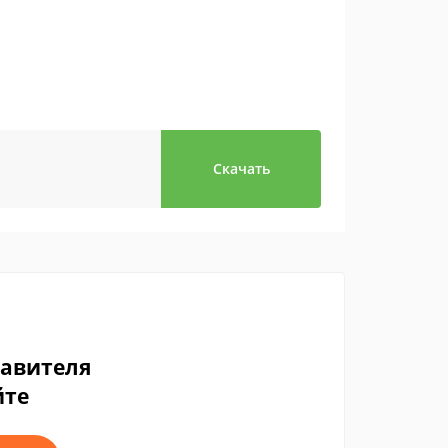
Скачать
тавителя
йте