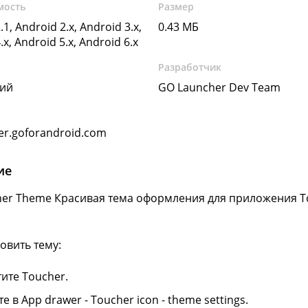
мость
Размер
.1, Android 2.x, Android 3.x,
0.43 МБ
.x, Android 5.x, Android 6.x
Разработчик
кий
GO Launcher Dev Team
er.goforandroid.com
ие
er Theme Красивая тема оформления для приложения To
овить тему:
тите Toucher.
е в App drawer - Toucher icon - theme settings.