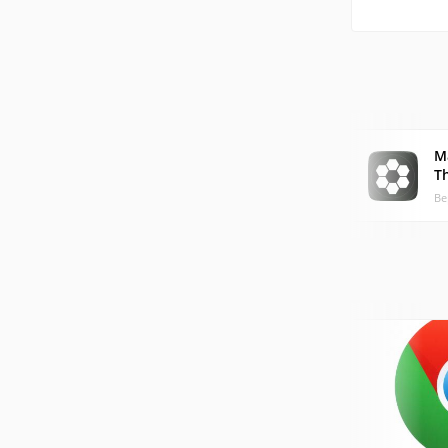
M
T
Ве