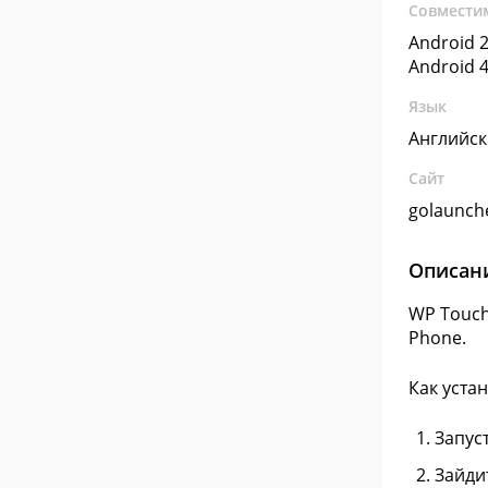
Совмести
Android 2
Android 4
Язык
Английс
Сайт
golaunch
Описан
WP Touch
Phone.
Как устан
Запус
Зайдит