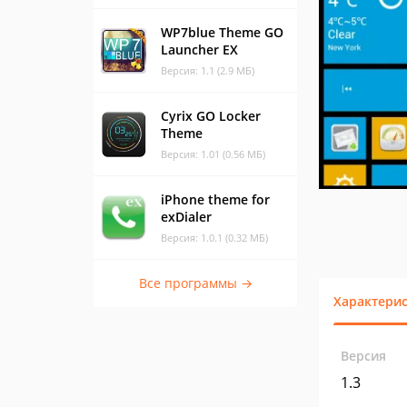
WP7blue Theme GO
Launcher EX
Версия: 1.1 (2.9 МБ)
Cyrix GO Locker
Theme
Версия: 1.01 (0.56 МБ)
iPhone theme for
exDialer
Версия: 1.0.1 (0.32 МБ)
Все программы →
Характери
Версия
1.3