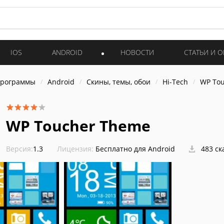
IOS
ANDROID
НОВОСТИ
СТАТЬИ И 
программы
Android
Скины, темы, обои
Hi-Tech
WP To
WP Toucher Theme
Версия:
1.3
Лицензия:
Бесплатно для Android
483 ск