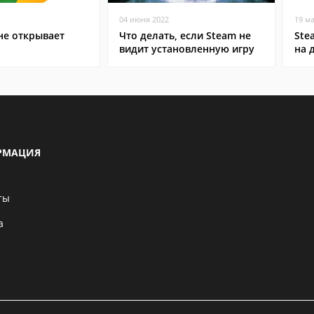
04 июня 2022
19 м
не открывает
Что делать, если Steam не
Ste
видит установленную игру
на 
РМАЦИЯ
ты
а