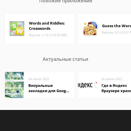
Похожие приложения
Words and Riddles:
Guess the Wor
Crosswords
Версия: 8.3 (10.01
Версия: 2.18.5 (18.83 МБ)
Актуальные статьи
04 июня 2022
06 июня 2022
Визуальные
Где в Яндекс
закладки для Google
браузере хран
Chrome
пароли