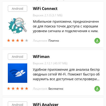
WiFi Connect
Android
Версия: 2.1.0 (3.1 МБ)
Мобильное приложени, предназначенн
ое для поиска точек доступа с хорошим
уровнем сигнала и подключения к ним.
★
★
★
★
★
★
★
★
★
★
Лицензия:
Платно
WiFiman
Android
Версия: 2.12.1 (40.97 МБ)
Удобное приложение для анализа беспр
оводных сетей Wi-Fi. Поможет быстро об
наружить все доступные сети,проверит
ь уровень сигнала,доступные устройств
★
★
★
★
★
★
★
★
★
★
а и многое другое.
Лицензия:
Бесплатно
WiFi Analyzer
Android