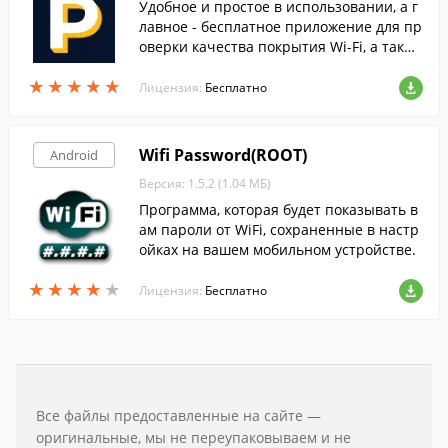
Удобное и простое в использовании, а г
лавное - бесплатное приложение для пр
оверки качества покрытия Wi-Fi, а также
надёжности соединения.
★
★
★
★
★
★
★
★
★
★
Лицензия:
Бесплатно
Wifi Password(ROOT)
Android
Версия: 1.5.2 (1.04 МБ)
Программа, которая будет показывать в
ам пароли от WiFi, сохраненные в настр
ойках на вашем мобильном устройстве.
★
★
★
★
★
★
★
★
★
★
Лицензия:
Бесплатно
Все файлы предоставленные на сайте —
оригинальные, мы не переупаковываем и не