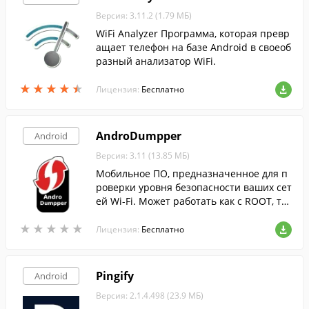
Версия: 3.11.2 (1.79 МБ)
WiFi Analyzer Программа, которая превр
ащает телефон на базе Android в своеоб
разный анализатор WiFi.
★
★
★
★
★
★
★
★
★
★
Лицензия:
Бесплатно
AndroDumpper
Android
Версия: 3.11 (13.85 МБ)
Мобильное ПО, предназначенное для п
роверки уровня безопасности ваших сет
ей Wi-Fi. Может работать как с ROOT, так
и без него.
★
★
★
★
★
★
★
★
★
★
Лицензия:
Бесплатно
Pingify
Android
Версия: 2.1.4.498 (23.9 МБ)