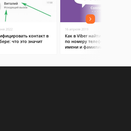
юня 2022
16 апреля 2019
ифицировать контакт в
Как в Viber найти человека
бере: что это значит
по номеру телефона или по
имени и фамилии