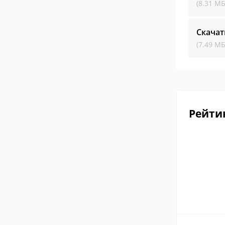
(8.31 МБ
Скачат
(7.49 МБ
Рейти