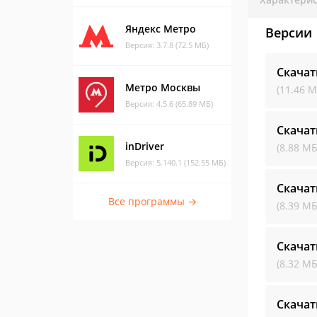
Яндекс Метро
Версии
Версия: 3.7.8 (72.5 МБ)
Скачат
Метро Москвы
(11.46 М
Версия: 4.5.6 (65.89 МБ)
Скачат
inDriver
(8.88 МБ
Версия: 5.140.1 (152.55 МБ)
Скачат
Все программы →
(8.39 МБ
Скачат
(8.32 МБ
Скачат