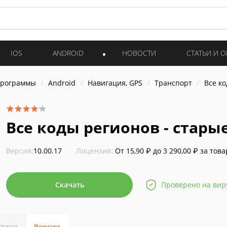
IOS
ANDROID
НОВОСТИ
СТАТЬИ И 
программы
Android
Навигация, GPS
Транспорт
Все к
Все коды регионов - стары
Версия:
10.00.17
Лицензия:
От 15,90 ₽ до 3 290,00 ₽ за това
Скачать
Проверено на вир
стики
Версии