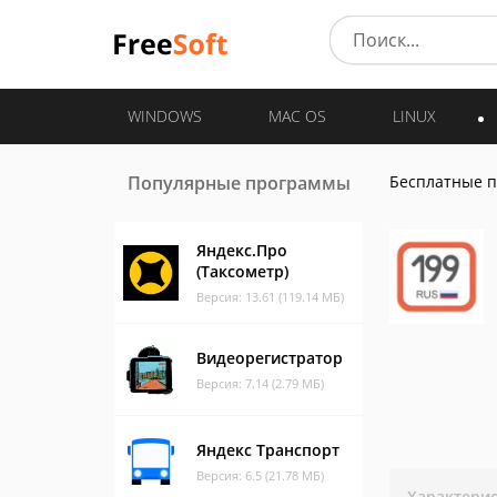
WINDOWS
MAC OS
LINUX
Популярные программы
Бесплатные 
Яндекс.Про
(Таксометр)
Версия: 13.61 (119.14 МБ)
Видеорегистратор
Версия: 7.14 (2.79 МБ)
Яндекс Транспорт
Версия: 6.5 (21.78 МБ)
Характери