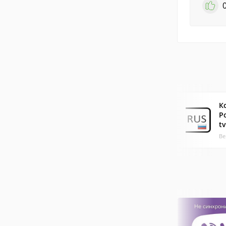
К
Р
t
Ве