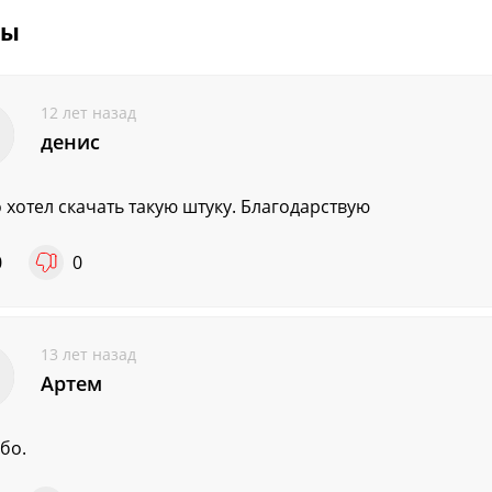
вы
12 лет назад
денис
 хотел скачать такую штуку. Благодарствую
0
0
13 лет назад
Артем
бо.