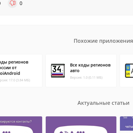
0
0
Похожие приложения
оды регионов
Все коды регионов
оссии от
авто
voiAndroid
Версия: 1.0 (0.11 МБ)
рсия: 17.0 (3.84 МБ)
Актуальные статьи