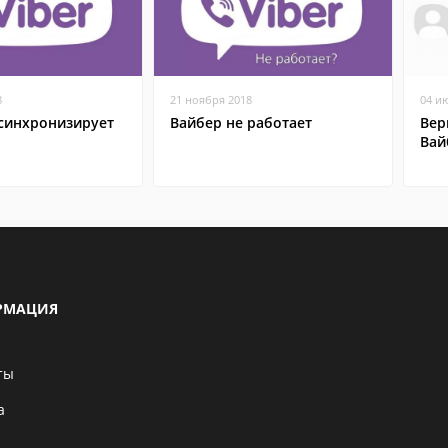
8
21 ноября 2018
04 и
 синхронизирует
Вайбер не работает
Вер
Вай
РМАЦИЯ
ты
а