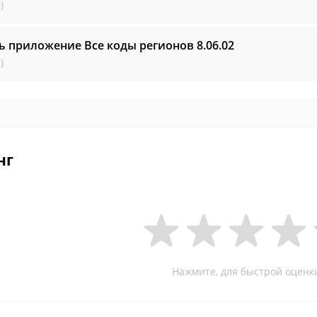
)
ь приложение Все коды регионов
8.06.02
)
нг
Нажмите, для быстрой оценк