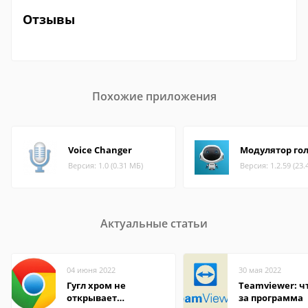
Отзывы
Похожие приложения
Voice Changer
Модулятор го
Версия: 1.0 (0.31 МБ)
Версия: 1.2.59 (23.
Актуальные статьи
04 июня 2022
30 мая 2022
Гугл хром не
Teamviewer: чт
открывает
за программа