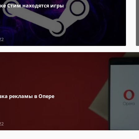
пке Стим находятся игры
22
вка рекламы в Опере
22