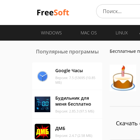
WINDOWS
MAC OS
LINUX
Популярные программы
Бесплатные 
Google Часы
Версия: 7.5 (53695 (10.85
МБ)
Будильник для
меня бесплатно
Версия: 2.85.3 (97.5 МБ)
Скачать 
ДМБ
Версия: 2.4.7 (2.58 МБ)