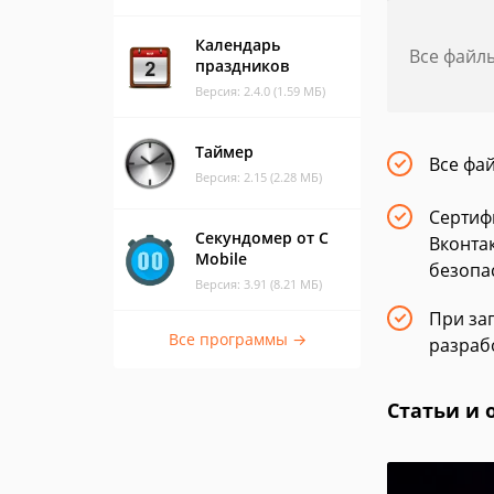
Календарь
Все файл
праздников
Версия: 2.4.0 (1.59 МБ)
Таймер
Все фа
Версия: 2.15 (2.28 МБ)
Сертиф
Секундомер от C
Вконта
Mobile
безопа
Версия: 3.91 (8.21 МБ)
При заг
Все программы →
разраб
Статьи и 