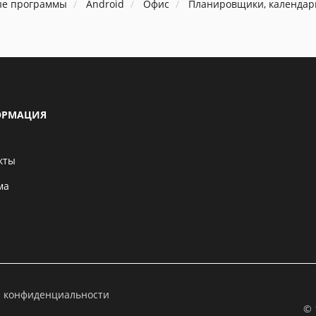
ые программы
Android
Офис
Планировщики, календар
РМАЦИЯ
кты
ма
а конфиденциальности
© 