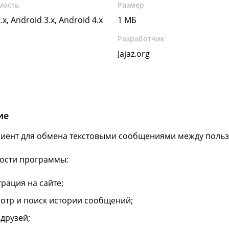
мость
Размер
.x, Android 3.x, Android 4.x
1 МБ
Разработчик
Jajaz.org
ие
лиент для обмена текстовыми сообщениями между польз
ости программы:
трация на сайте;
отр и поиск истории сообщений;
 друзей;