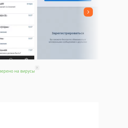
?
верено на вирусы