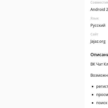
Совмести
Android 2
Язык
Русский
Сайт
Jajaz.org
Описан
ВК Чат К
Возможн
регис
просм
поиск