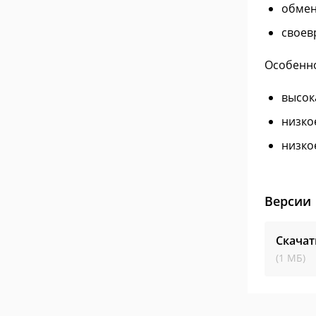
обмен
своев
Особенн
высок
низко
низко
Версии
Скачат
(1 МБ)