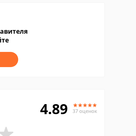
тавителя
йте
4.89
37 оценок