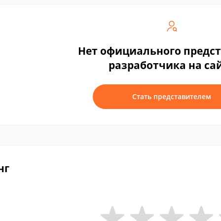
Нет официального предс
разработчика на са
Стать представителем
нг