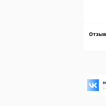
Отзы
В
Ве