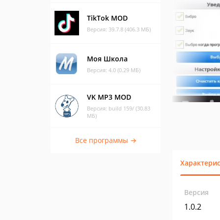
TikTok MOD
Версия: 39.7.8 (406.3 МБ)
Моя Школа
Версия: 4.0 (0.29 МБ)
VK MP3 MOD
Версия: build 159/ (30.83
МБ)
Все программы →
Характери
Версия
1.0.2