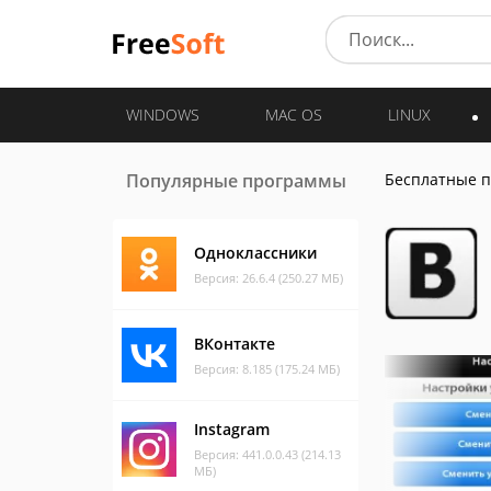
WINDOWS
MAC OS
LINUX
Популярные программы
Бесплатные 
Одноклассники
Версия: 26.6.4 (250.27 МБ)
ВКонтакте
Версия: 8.185 (175.24 МБ)
Instagram
Версия: 441.0.0.43 (214.13
МБ)