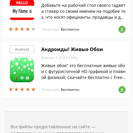
Добавьте на рабочий стол своего гаджет
а стикер со своим именем на подобие те
х, что носят официанты, продавцы и дру
гие работники сферы продаж и услуг. П
★
★
★
★
★
★
★
★
★
★
рограмма позволяет задавать собственн
Лицензия:
Бесплатно
ый текст в полях и самостоятельно выби
рать шрифт.
Андроиды! Живые Обои
Android
Версия: 1.9 (3.16 МБ)
Живые обои" это бесплатные живые обо
и с футуристичной HD графикой и плавн
ой физикой. Скачайте бесплатно с FreeS
oft.
★
★
★
★
★
★
★
★
★
★
Лицензия:
Бесплатно
Все файлы предоставленные на сайте —