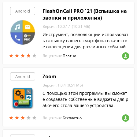
FlashOnCall PRO`21 (Вспышка на
Android
звонки и приложения)
Версия: 10.0.1.1 (10.21 МБ)
Инструмент, позволяющий использоват
ь вспышку вашего смартфона в качеств
е оповещения для различных событий.
★
★
★
★
★
★
★
★
★
★
Лицензия:
Платно
Zoom
Android
Версия: 1.0.4 (0.51 МБ)
С помощью этой программы вы сможет
е создавать собственные виджеты для р
абочего стола вашего устройства.
★
★
★
★
★
★
★
★
★
★
Лицензия:
Бесплатно