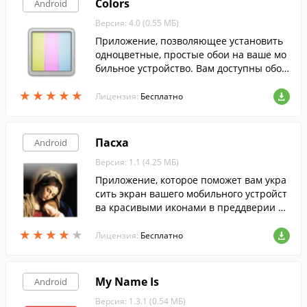
Colors
Android
Версия: 4.0 (0.55 МБ)
Приложение, позволяющее установить
одноцветные, простые обои на ваше мо
бильное устройство. Вам доступны обои
как привычные черные или белые, так
★
★
★
★
★
★
★
★
★
★
и сочные розовые или кислотно-зелены
Лицензия:
Бесплатно
е.
Пасха
Android
Версия: 1.1 (4.25 МБ)
Приложение, которое поможет вам укра
сить экран вашего мобильного устройст
ва красивыми иконами в преддверии па
схи.
★
★
★
★
★
★
★
★
★
★
Лицензия:
Бесплатно
My Name Is
Android
Версия: 1.3.1 (0.54 МБ)