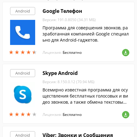
Google Телефон
Android
Версия: 191.0.8050 (34.31 МБ)
Программа для совершения звонков, ра
зработанная компанией Google специал
ьно для Android-гаджетов.
★
★
★
★
★
★
★
★
★
★
Лицензия:
Бесплатно
Skype Android
Android
Версия: 8.150.0.12 (70.94 МБ)
Всемирно известная программа для осу
ществления бесплатных голосовых и ви
део звонков, а также обмена текстовыми
сообщениями.
★
★
★
★
★
★
★
★
★
★
Лицензия:
Бесплатно
Viber: Звонки и Сообщения
Android