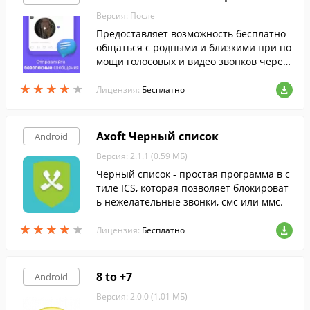
Версия: После
Предоставляет возможность бесплатно
общаться с родными и близкими при по
мощи голосовых и видео звонков через
сети WiFi, 3G и 4G.
★
★
★
★
★
★
★
★
★
★
Лицензия:
Бесплатно
Axoft Черный список
Android
Версия: 2.1.1 (0.59 МБ)
Черный список - простая программа в с
тиле ICS, которая позволяет блокироват
ь нежелательные звонки, смс или ммс.
★
★
★
★
★
★
★
★
★
★
Лицензия:
Бесплатно
8 to +7
Android
Версия: 2.0.0 (1.01 МБ)