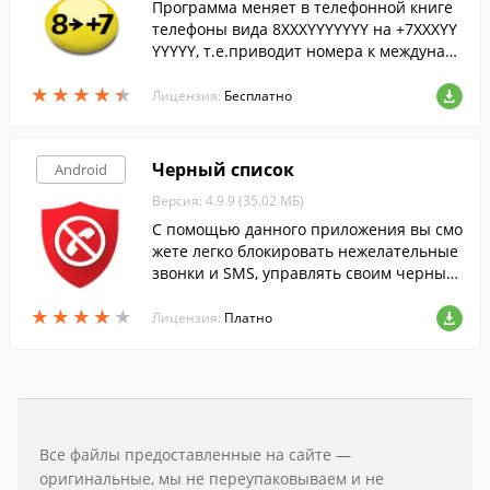
Программа меняет в телефонной книге
телефоны вида 8XXXYYYYYYY на +7XXXYY
YYYYY, т.е.приводит номера к междунар
одному формату.
★
★
★
★
★
★
★
★
★
★
Лицензия:
Бесплатно
Черный список
Android
Версия: 4.9.9 (35.02 МБ)
С помощью данного приложения вы смо
жете легко блокировать нежелательные
звонки и SMS, управлять своим черным
списком.
★
★
★
★
★
★
★
★
★
★
Лицензия:
Платно
Все файлы предоставленные на сайте —
оригинальные, мы не переупаковываем и не