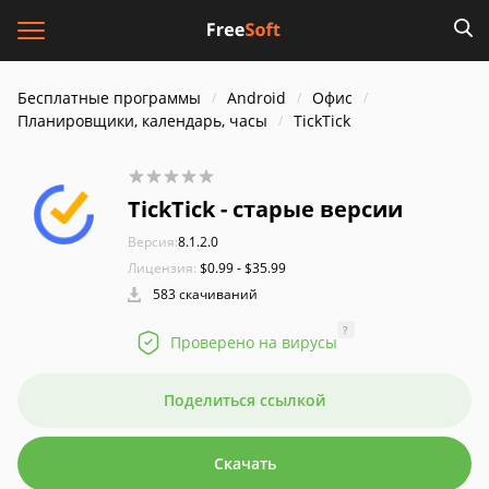
Бесплатные программы
Android
Офис
Планировщики, календарь, часы
TickTick
TickTick - старые версии
Версия:
8.1.2.0
Лицензия:
$0.99 - $35.99
583 скачиваний
?
Проверено на вирусы
Поделиться ссылкой
Скачать