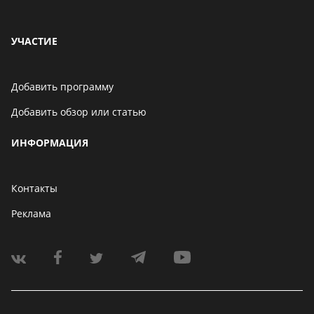
УЧАСТИЕ
Добавить программу
Добавить обзор или статью
ИНФОРМАЦИЯ
Контакты
Реклама