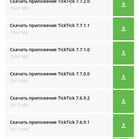
Скачать приложение TickTick
7.7.2.0
(54.67 МБ)
Скачать приложение TickTick
7.7.1.1
(54.67 МБ)
Скачать приложение TickTick
7.7.1.0
(54.67 МБ)
Скачать приложение TickTick
7.7.0.0
(54.74 МБ)
Скачать приложение TickTick
7.6.9.2
(54.75 МБ)
Скачать приложение TickTick
7.6.9.1
(54.75 МБ)