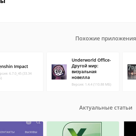
вы
Похожие приложения
Underworld Office-
Другой мир:
enshin Impact
визуальная
рсия: 6.7.0_45 (33.34
новелла
)
Версия: 1.4.4 (110.88 МБ)
Актуальные статьи