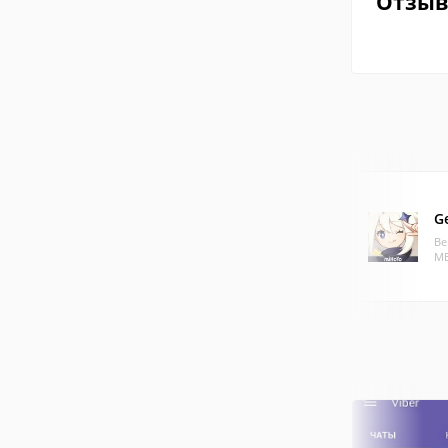
Отзы
G
Ве
МБ