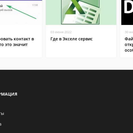
03 июня 2022
30 я
овать контакт в
Где в Экселе сервис
Фай
то это значит
отк
осо
РМАЦИЯ
ты
а