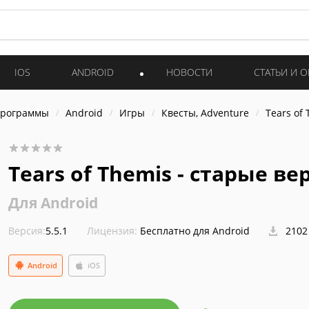
IOS
ANDROID
НОВОСТИ
СТАТЬИ И 
программы
Android
Игры
Квесты, Adventure
Tears of
Tears of Themis - старые ве
Для Android
Версия:
5.5.1
Лицензия:
Бесплатно для Android
2102
Android
iOS