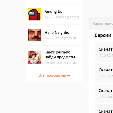
Among Us
Версия: 2026.6.5 (25.5 МБ)
Характери
Hello Neighbor
Версии
Версия: 2.3.15 (67.05 МБ)
Скачат
June’s Journey:
(120.82 
найди предметы
Версия: 4.8.2 (213.54 МБ)
Скачат
Все программы →
(117.58 
Скачат
(98.2 МБ
Скачат