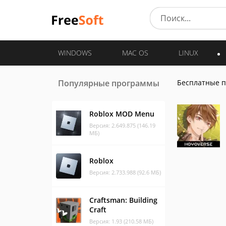
WINDOWS
MAC OS
LINUX
Популярные программы
Бесплатные 
Roblox MOD Menu
Версия: 2.649.875 (146.19
МБ)
Roblox
Версия: 2.733.988 (92.6 МБ)
Craftsman: Building
Craft
Версия: 1.93 (210.58 МБ)