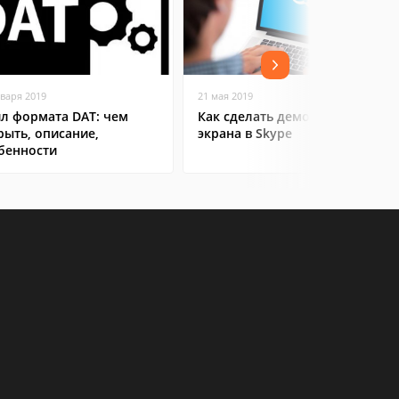
нваря 2019
21 мая 2019
л формата DAT: чем
Как сделать демонстрацию
рыть, описание,
экрана в Skype
бенности