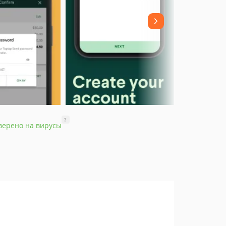
?
верено на вирусы