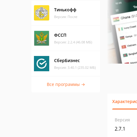
Тинькофф
Версия: После
ФССП
Версия: 2.2.4 (46.08 МБ)
СберБизнес
Версия: 3.40.1 (235.02 МБ)
Все программы →
Характери
Версия
2.7.1