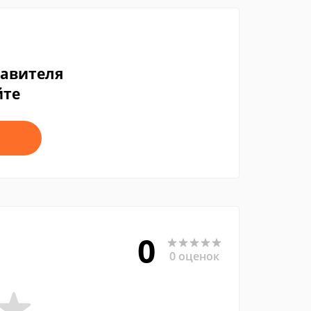
тавителя
йте
0
0 оценок