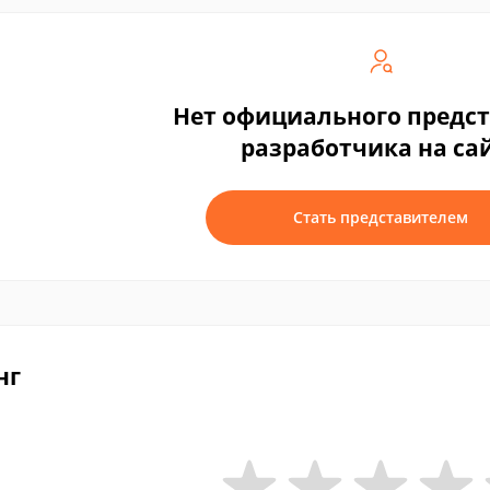
Нет официального предс
разработчика на са
Стать представителем
нг