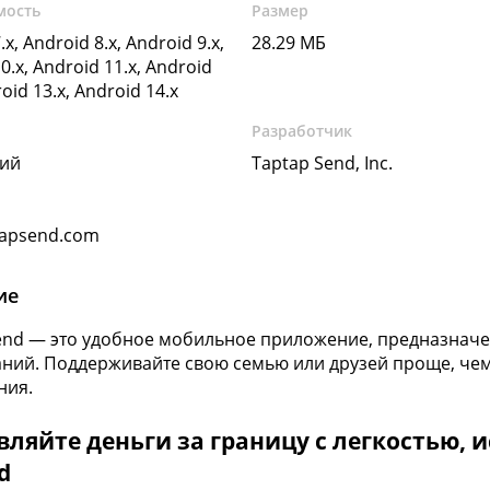
мость
Размер
.x, Android 8.x, Android 9.x,
28.29 МБ
0.x, Android 11.x, Android
roid 13.x, Android 14.x
Разработчик
кий
Taptap Send, Inc.
apsend.com
ие
end — это удобное мобильное приложение, предназначен
аний. Поддерживайте свою семью или друзей проще, чем
ния.
ляйте деньги за границу с легкостью, и
d