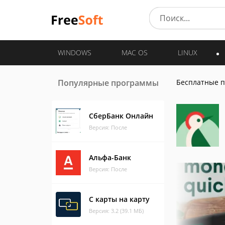
WINDOWS
MAC OS
LINUX
Популярные программы
Бесплатные 
СберБанк Онлайн
Версия: После
Альфа-Банк
Версия: После
С карты на карту
Версия: 3.2 (39.1 МБ)