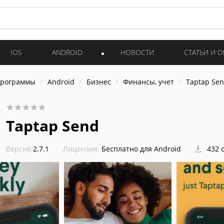
IOS
ANDROID
НОВОСТИ
СТАТЬИ И 
программы
Android
Бизнес
Финансы, учет
Taptap Se
Taptap Send
Версия:
2.7.1
Лицензия:
Бесплатно для Android
432 