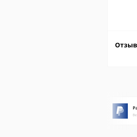
Отзы
P
Ве