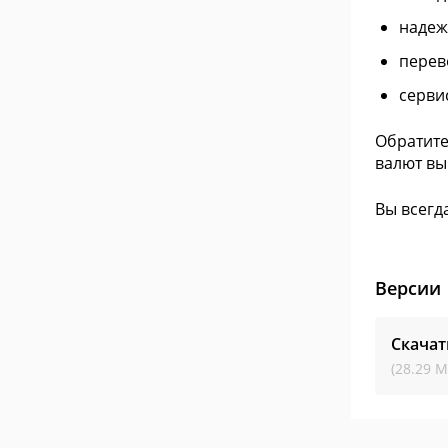
надеж
перев
серви
Обратите
валют вы
Вы всегд
Версии
Скачат
(28.29 М