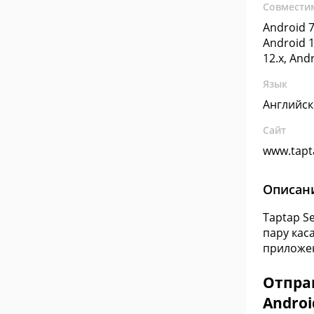
Совмести
Android 7
Android 1
12.x, And
Язык
Английс
Сайт
www.tapt
Описан
Taptap S
пару кас
приложе
Отправ
Androi