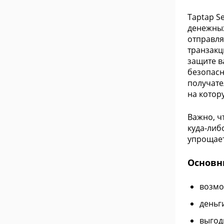
Taptap S
денежных
отправля
транзакц
защите в
безопасн
получате
на котор
Важно, ч
куда-либ
упрощает
Основн
возмо
деньг
выгод