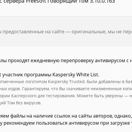
с сервера Freesoft Говорящий Том 3.10.0.163
ы предоставленные на сайте — оригинальные, мы не пе
йлы проходят ежедневную перепроверку антивирусом с 
t участник программы Kaspersky White List.
отмеченные логотипом Kaspersky Trusted, были добавлены в базу
ных кодов. Гарантируем, что Вы скачиваете неизмененные коп
ории Касперского для тестирования. Можете быть уверены — н
ий Том без вирусов.
яем файлы на наличие ссылок на сайты авторов, однако,
у рекомендуем пользоваться антивирусом при загрузке 