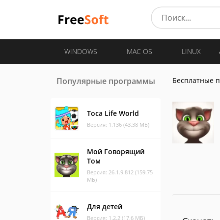
WINDOWS
MAC OS
LINUX
Популярные программы
Бесплатные 
Toca Life World
Версия: 1.136 (43.38 МБ)
Мой Говорящий
Том
Версия: 26.1.9.812 (159.75
МБ)
Для детей
Версия: 1.2.2 (17.6 МБ)