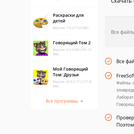
Скачать 
Раскраски для
детей
Версия: 116 (17.63 МБ)
Все файл
Говорящий Том 2
Версия: 6.2.0.560 (101.13
МБ)
Все фа
Мой Говорящий
Том: Друзья
FreeSof
Версия: 25.4.5.171 (171.8
Файлы, 
МБ)
зловред
Лаборат
Все программы →
Говорящ
Провер
Поэтом