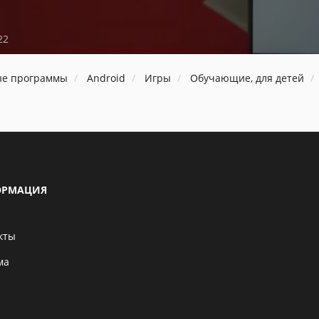
22
ые программы
Android
Игры
Обучающие, для детей
РМАЦИЯ
кты
ма