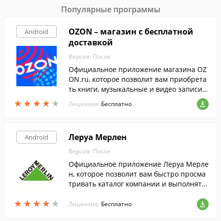
Популярные программы
OZON – магазин с бесплатной
Android
доставкой
Версия: После
Официальное приложение магазина OZ
ON.ru, которое позволит вам приобрета
ть книги, музыкальные и видео записи,
игры, товары для дома и детей, космети
★
★
★
★
★
★
★
★
★
★
Лицензия:
Бесплатно
ку, ювелирные изделия и многое другое.
Леруа Мерлен
Android
Версия: После
Официальное приложение Леруа Мерле
н, которое позволит вам быстро просма
тривать каталог компании и выполнять
поиск товаров по штрих-коду.
★
★
★
★
★
★
★
★
★
★
Лицензия:
Бесплатно