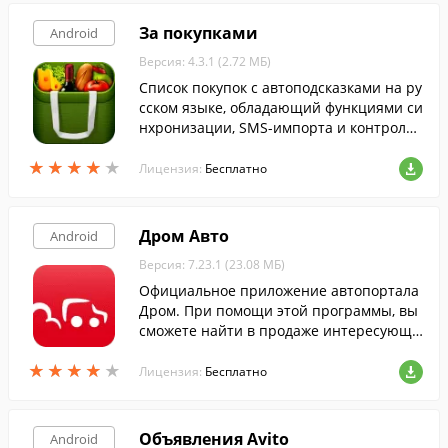
За покупками
Android
Версия: 4.3.1 (2.72 МБ)
Cписок покупок с автоподсказками на ру
сском языке, обладающий функциями си
нхронизации, SMS-импорта и контроля
расходов.
★
★
★
★
★
★
★
★
★
★
Лицензия:
Бесплатно
Дром Авто
Android
Версия: 7.23.1 (23.08 МБ)
Официальное приложение автопортала
Дром. При помощи этой программы, вы
сможете найти в продаже интересующи
й автомобиль, либо создать объявление
★
★
★
★
★
★
★
★
★
★
о продаже собственного транспортного
Лицензия:
Бесплатно
средства.
Объявления Avito
Android