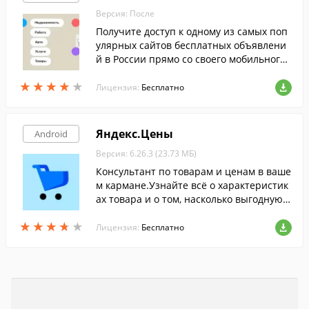
Версия: После
Получите доступ к одному из самых поп
улярных сайтов бесплатных объявлени
й в России прямо со своего мобильного
устройства.
★
★
★
★
★
★
★
★
★
★
Лицензия:
Бесплатно
Яндекс.Цены
Android
Версия: 6.26.3 (23.73 МБ)
Консультант по товарам и ценам в ваше
м кармане.Узнайте всё о характеристик
ах товара и о том, насколько выгодную ц
ену на него вам предлагает тот или ино
★
★
★
★
★
★
★
★
★
★
й магазин.
Лицензия:
Бесплатно