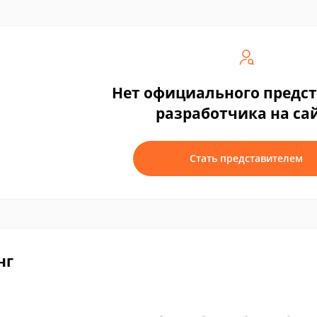
Нет официального предс
разработчика на са
Стать представителем
нг