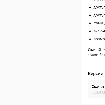
досту
досту
функц
включ
возмо
Скачайте
точки Зе
Версии
Скачат
(362.4 М