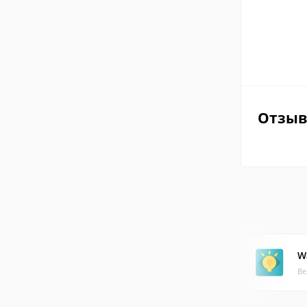
Отзы
W
Ве