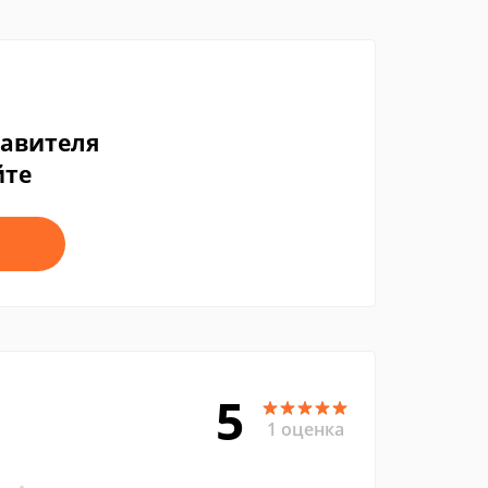
тавителя
йте
5
1 оценка