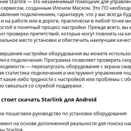
ие Starlink — это незаменимый помощник для управл
-сервисом, созданным Илоном Маском. Это ПО необходим
равления подключением, гарантируя, что у вас всегда бу
к и на работе или в дороге, практически в любой точке м
остой и понятный процесс настройки. Прежде всего, вы
нт проверки препятствий, которые могут повлиять на к
еальное место установки и обеспечить наилучшее качест
вершения настройки оборудования вы можете использоват
нга подключения. Программа позволяет проверять скор
ходимости — перезапускать оборудование с экрана сма
я статистика подключения и инструмент управления под
т какие-либо трудности с настройкой или проблемы с о
о связаться со службой поддержки.
стоит скачать Starlink для Android
ое пошаговое руководство по установке оборудования
умент на основе дополненной реальности для поиска н
ы Starlink