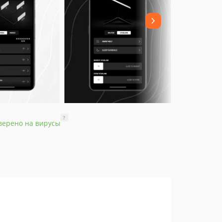
?
верено на вирусы