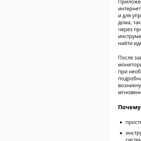
Приложен
интернет
и для уп
дома, та
через пр
инструме
найти ид
После за
монитори
при необ
подробна
возникну
мгновенн
Почему 
прост
инстр
систем