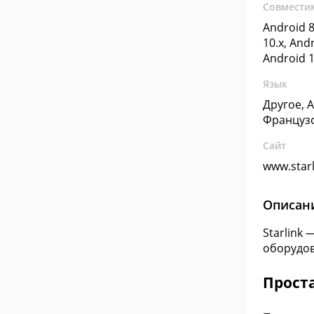
Совмести
Android 8
10.x, Andr
Android 1
Язык
Другое, 
Француз
Сайт
www.star
Описан
Starlink
оборудов
Проста