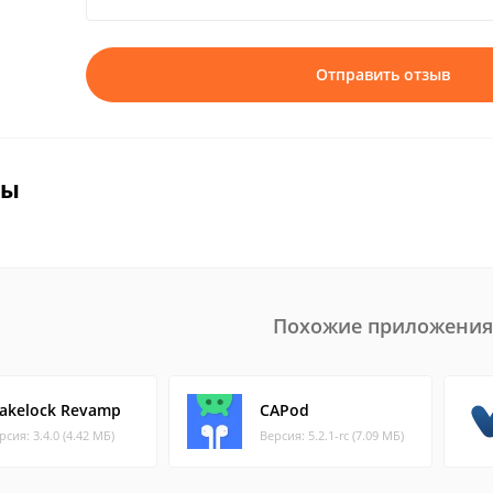
Отправить отзыв
вы
Похожие приложения
akelock Revamp
CAPod
рсия: 3.4.0 (4.42 МБ)
Версия: 5.2.1-rc (7.09 МБ)