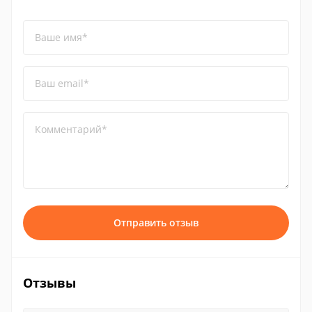
Ваше имя*
Ваш email*
Комментарий*
Отправить отзыв
Отзывы