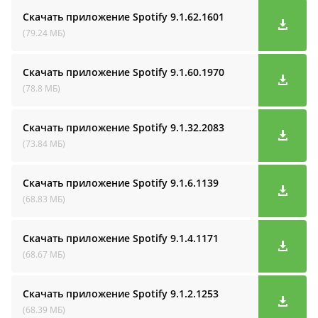
Скачать приложение Spotify
9.1.62.1601
(79.24 МБ)
Скачать приложение Spotify
9.1.60.1970
(78.8 МБ)
Скачать приложение Spotify
9.1.32.2083
(73.84 МБ)
Скачать приложение Spotify
9.1.6.1139
(68.83 МБ)
Скачать приложение Spotify
9.1.4.1171
(68.67 МБ)
Скачать приложение Spotify
9.1.2.1253
(68.39 МБ)