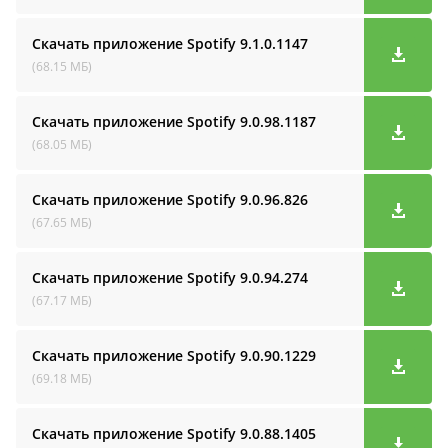
Скачать приложение Spotify
9.1.0.1147
(68.15 МБ)
Скачать приложение Spotify
9.0.98.1187
(68.05 МБ)
Скачать приложение Spotify
9.0.96.826
(67.65 МБ)
Скачать приложение Spotify
9.0.94.274
(67.17 МБ)
Скачать приложение Spotify
9.0.90.1229
(69.18 МБ)
Скачать приложение Spotify
9.0.88.1405