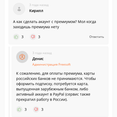
3 года назад
Кирилл
А как сделать акаунт с премиумом? Мол когда
заходишь премиума нету
3
3
Ответить
3 года назад
Денис
Администрация Freesoft
К сожалению, для оплаты премиума, карты
российских банков не принимаются. Чтобы
оформить подписку, потребуется карта,
выпущенная зарубежным банком, либо
активный аккаунт в PayPal (сервис также
прекратил работу в России).
3
3