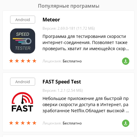
Популярные программы
Meteor
Android
Версия: 2.69.0-181 (11.72 МБ)
Программа для тестирования скорости
интернет-соединения. Позволяет также
проверить, хватит ли имеющейся скоро
сти для комфортного использования вы
★
★
★
★
★
★
★
★
★
★
бранных мобильных приложений.
Лицензия:
Бесплатно
FAST Speed Test
Android
Версия: 1.2.1 (2.54 МБ)
Небольшое приложение для быстрой пр
оверки скорости доступа в Интернет, ра
зработанное Netflix.Обладает высокой с
коростью работы и минималистичным
★
★
★
★
★
★
★
★
★
★
интерфейсом.
Лицензия:
Бесплатно