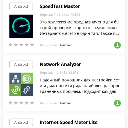
SpeedTest Master
Android
Версия: 1.53.0 (20.78 МБ)
Это приложение предназначено для бы
строй проверки скорости соединения с
Интернетом,всего в один тап. Также пре
длагает пинг-тест для проверки стабиль
★
★
★
★
★
★
★
★
★
★
ности сети и ряд прочих функций.
Лицензия:
Платно
Network Analyzer
Android
Версия: 4.0.1 (12.83 МБ)
Надёжный помощник для настройки сет
и и диагностики ряда наиболее распрос
траненных проблем. Подходит как для п
рофессионалов, так и для начинающих
★
★
★
★
★
★
★
★
★
★
пользователей.
Лицензия:
Платно
Internet Speed Meter Lite
Android