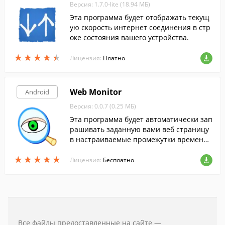
Версия: 1.7.0-lite (18.94 МБ)
Эта программа будет отображать текущ
ую скорость интернет соединения в стр
оке состояния вашего устройства.
★
★
★
★
★
★
★
★
★
★
Лицензия:
Платно
Web Monitor
Android
Версия: 0.0.7 (0.25 МБ)
Эта программа будет автоматически зап
рашивать заданную вами веб страницу
в настраиваемые промежутки времени
и проверит их содержимое по ключевы
★
★
★
★
★
★
★
★
★
★
м словам.
Лицензия:
Бесплатно
Все файлы предоставленные на сайте —