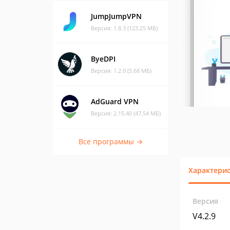
JumpJumpVPN
Версия: 1.8.3 (123.25 МБ)
ByeDPI
Версия: 1.2.0 (5.68 МБ)
AdGuard VPN
Версия: 2.15.40 (47.54 МБ)
Все программы →
Характери
Версия
V4.2.9