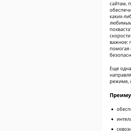
сайтам, 
обеспечи
каких-ли
любимым 
похваста
скорости
важное: 
помогая 
безопасн
Еще одна
направля
режиме, 
Преиму
обесп
интел
сквоз