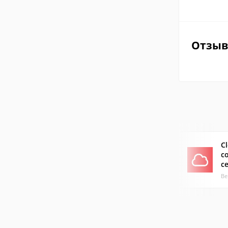
Отзы
C
с
с
Ве