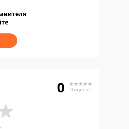
тавителя
йте
0
0 оценок
и