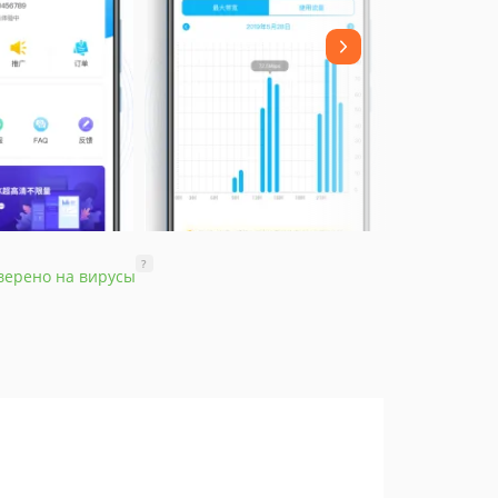
?
верено на вирусы