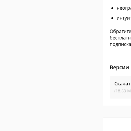
неогр
интуи
Обратите
бесплатн
подписка
Версии
Скача
(18.63 М