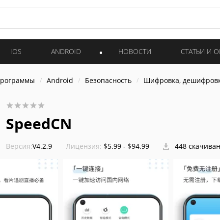
IOS
ANDROID
НОВОСТИ
СТАТЬИ И 
программы
Android
Безопасность
Шифровка, дешифровк
SpeedCN
Версия:
V4.2.9
Лицензия:
$5.99 - $94.99
448 скачива