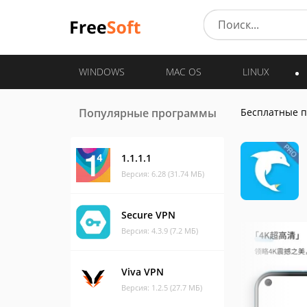
WINDOWS
MAC OS
LINUX
Популярные программы
Бесплатные 
1.1.1.1
Версия: 6.28 (31.74 МБ)
Secure VPN
Версия: 4.3.9 (7.2 МБ)
Viva VPN
Версия: 1.2.5 (27.7 МБ)