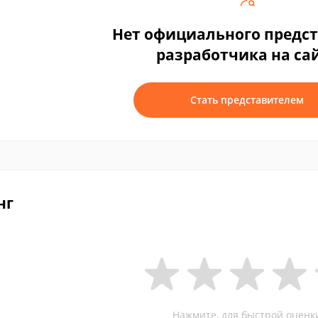
Нет официального предс
разработчика на са
Стать представителем
нг
Нажмите, для быстрой оценк