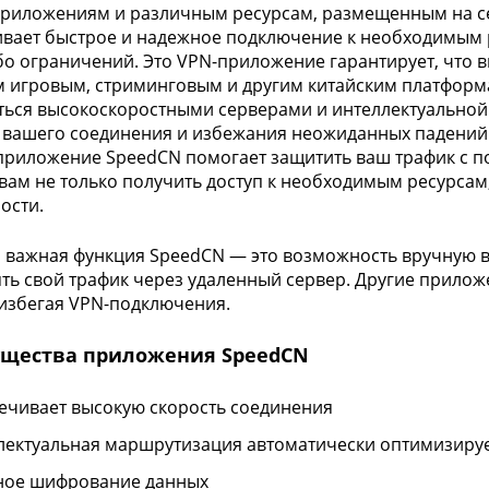
приложениям и различным ресурсам, размещенным на се
вает быстрое и надежное подключение к необходимым р
бо ограничений. Это VPN-приложение гарантирует, что в
игровым, стриминговым и другим китайским платформам
ться высокоскоростными серверами и интеллектуально
 вашего соединения и избежания неожиданных падений с
приложение SpeedCN помогает защитить ваш трафик с
вам не только получить доступ к необходимым ресурсам
ости.
 важная функция SpeedCN — это возможность вручную в
ть свой трафик через удаленный сервер. Другие прилож
избегая VPN-подключения.
щества приложения SpeedCN
ечивает высокую скорость соединения
лектуальная маршрутизация автоматически оптимизиру
ное шифрование данных