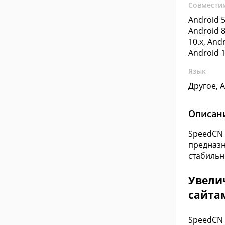
Совмести
Android 5
Android 8
10.x, Andr
Android 1
Язык
Другое, 
Описан
SpeedCN 
предназн
стабильн
Увелич
сайта
SpeedCN 