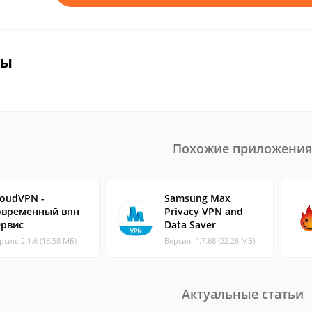
вы
Похожие приложения
loudVPN -
Samsung Max
овременный впн
Privacy VPN and
ервис
Data Saver
рсия: 2.1.6 (18.58 МБ)
Версия: 4.7.68 (22.26 МБ)
Актуальные статьи