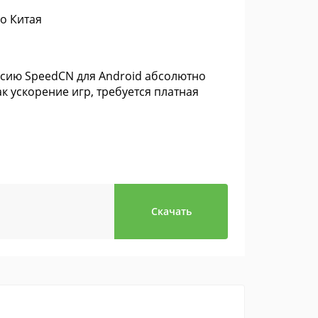
о Китая
рсию SpeedCN для Android абсолютно
к ускорение игр, требуется платная
Скачать