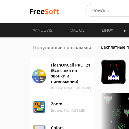
WINDOWS
MAC OS
LINUX
Популярные программы
Бесплатные 
FlashOnCall PRO`21
(Вспышка на
звонки и
приложения)
Версия: 10.0.1.1 (10.21 МБ)
Zoom
Версия: 1.0.4 (0.51 МБ)
Colors