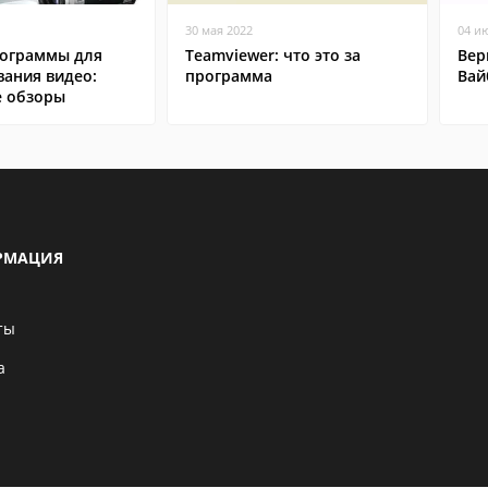
30 мая 2022
04 и
ограммы для
Teamviewer: что это за
Вер
вания видео:
программа
Вай
 обзоры
РМАЦИЯ
ты
а