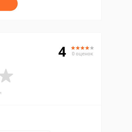
4
0 оценок
и