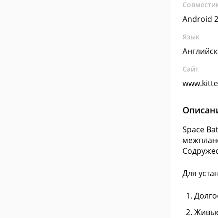
Совмести
Android 2
Язык
Английс
Сайт
www.kitt
Описан
Space Bat
межплане
Содружес
Для уста
Долго
Живые