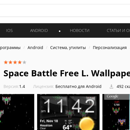
IOS
ANDROID
НОВОСТИ
СТАТЬИ И 
программы
Android
Система, утилиты
Персонализация
Space Battle Free L. Wallpap
Версия:
1.4
Лицензия:
Бесплатно для Android
492 ск