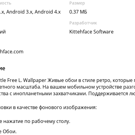
мость
Размер
.x, Android 3.x, Android 4.x
0.37 МБ
Разработчик
кий
Kittehface Software
ehface.com
ие
tle Free L. Wallpaper Живые обои в стиле ретро, которые
тного масштаба. На вашем мобильном устройстве разго
тва с инопланетными захватчиками. Поддерживается л
новки в качестве фонового изображения:
е нажатие по рабочему столу.
 Обои.