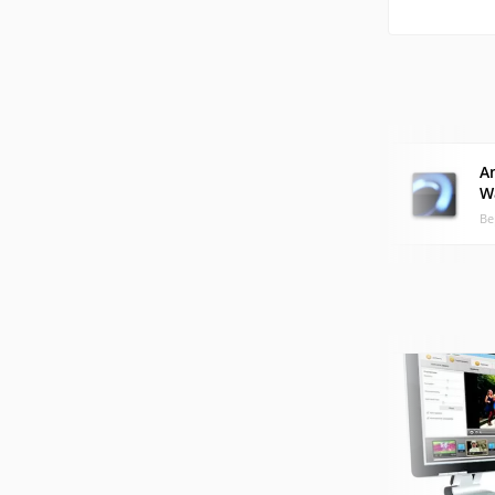
A
W
Ве