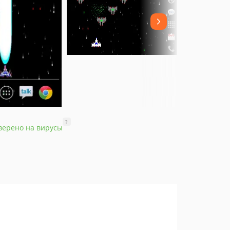
?
верено на вирусы