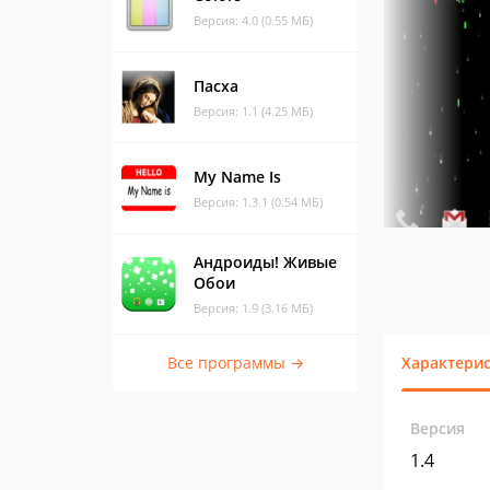
Версия: 4.0 (0.55 МБ)
Пасха
Версия: 1.1 (4.25 МБ)
My Name Is
Версия: 1.3.1 (0.54 МБ)
Андроиды! Живые
Обои
Версия: 1.9 (3.16 МБ)
Все программы →
Характери
Версия
1.4