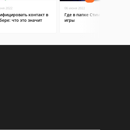
юня 2022
06 июня 2022
ифицировать контакт в
Где в папке Стим находятся
бере: что это значит
игры