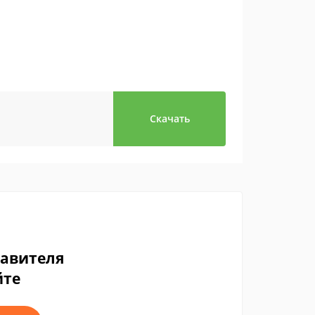
Скачать
тавителя
йте