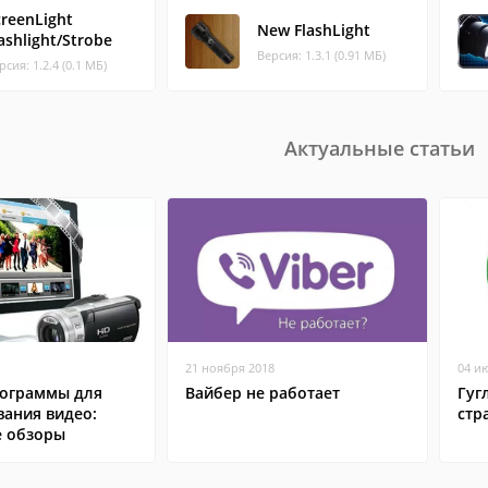
creenLight
New FlashLight
ashlight/Strobe
Версия: 1.3.1 (0.91 МБ)
рсия: 1.2.4 (0.1 МБ)
Актуальные статьи
21 ноября 2018
04 и
ограммы для
Вайбер не работает
Гуг
вания видео:
стр
 обзоры