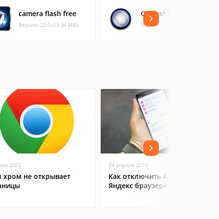
camera flash free
OI Flashlight
Версия: 22.0 (13.34 МБ)
Версия: 1.2.3 (0.25 МБ)
юня 2022
24 апреля 2019
л хром не открывает
Как отключить Алису в
аницы
Яндекс браузере