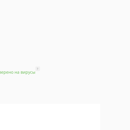
?
верено на вирусы