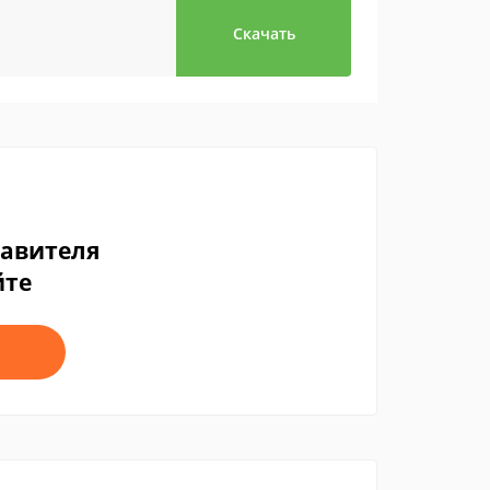
Скачать
тавителя
йте