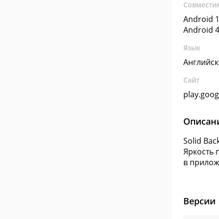
Совмести
Android 1
Android 4
Язык
Английс
Сайт
play.goo
Описан
Solid Ba
Яркость 
в прилож
Версии