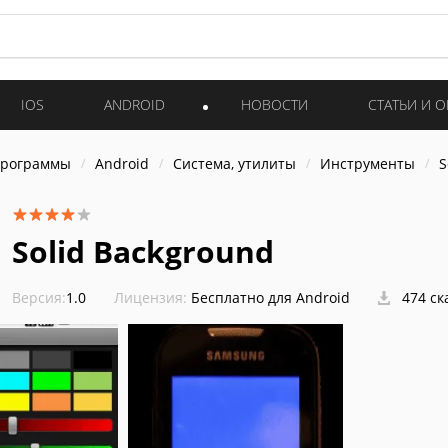
IOS
ANDROID
НОВОСТИ
СТАТЬИ И 
программы
Android
Система, утилиты
Инструменты
S
Solid Background
Версия:
1.0
Лицензия:
Бесплатно для Android
474 ск