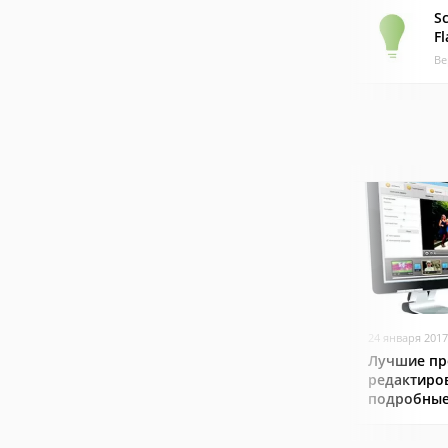
S
Fl
Ве
24 января 2017
Лучшие пр
редактиро
подробные