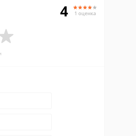
4
1 оценка
и