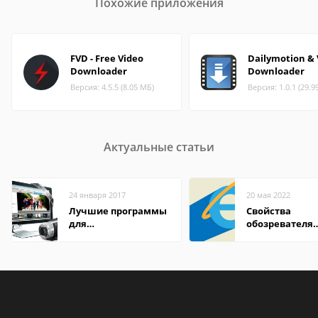
Похожие приложения
FVD - Free Video
Dailymotion &
Downloader
Downloader
Версия: 4.5.5 (8.05 МБ)
Версия: 1.0.1 (29.9
Актуальные статьи
24 января 2017
20 мая 2022
Лучшие программы
Свойства
для
обозревателя
редактирования
Internet Explor
видео: подробные
находится
обзоры