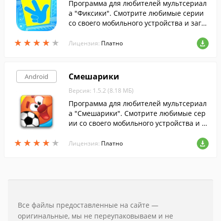
Программа для любителей мультсериал
а "Фиксики". Смотрите любимые серии
со своего мобильного устройства и загр
ужайте обои с изображениями понрави
★
★
★
★
★
★
★
★
★
★
вшихся вам персонажей.
Лицензия:
Платно
Смешарики
Android
Версия: 1.5.2 (8.18 МБ)
Программа для любителей мультсериал
а "Смешарики". Смотрите любимые сер
ии со своего мобильного устройства и з
агружайте обои с изображениями понра
★
★
★
★
★
★
★
★
★
★
вившихся вам персонажей.
Лицензия:
Платно
Все файлы предоставленные на сайте —
оригинальные, мы не переупаковываем и не