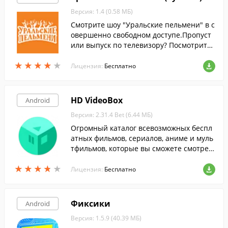
Версия: 1.4 (0.58 МБ)
Смотрите шоу "Уральские пельмени" в с
овершенно свободном доступе.Пропуст
или выпуск по телевизору? Посмотрите
его здесь.
★
★
★
★
★
★
★
★
★
★
Лицензия:
Бесплатно
HD VideoBox
Android
Версия: 2.31.4 Bet (6.44 МБ)
Огромный каталог всевозможных беспл
атных фильмов, сериалов, аниме и муль
тфильмов, которые вы сможете смотрет
ь прямо на своём Android-устройстве в
★
★
★
★
★
★
★
★
★
★
любой момент.
Лицензия:
Бесплатно
Фиксики
Android
Версия: 1.5.9 (40.39 МБ)