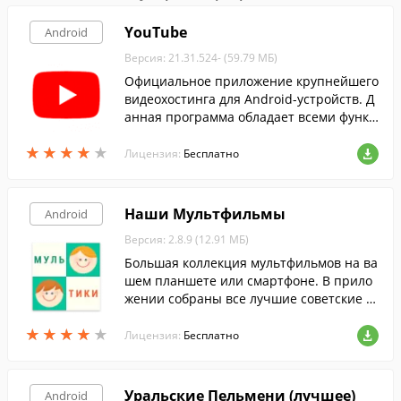
YouTube
Android
Версия: 21.31.524- (59.79 МБ)
Официальное приложение крупнейшего
видеохостинга для Android-устройств. Д
анная программа обладает всеми функц
иями, доступными на сайте YouTube.
★
★
★
★
★
★
★
★
★
★
Лицензия:
Бесплатно
Наши Мультфильмы
Android
Версия: 2.8.9 (12.91 МБ)
Большая коллекция мультфильмов на ва
шем планшете или смартфоне. В прило
жении собраны все лучшие советские и
современные российские мультфильмы.
★
★
★
★
★
★
★
★
★
★
Лицензия:
Бесплатно
Уральские Пельмени (лучшее)
Android