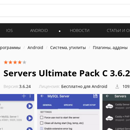
IOS
ANDROID
НОВОСТИ
СТАТЬИ И 
программы
Android
Система, утилиты
Плагины, аддоны
Servers Ultimate Pack C 3.6.
Версия:
3.6.24
Лицензия:
Бесплатно для Android
109