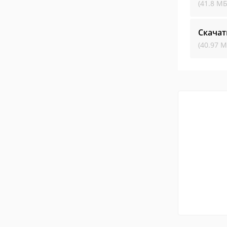
(41.8 МБ
Скачат
(40.97 М