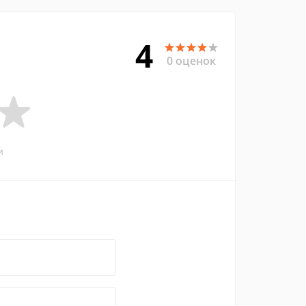
4
0 оценок
и