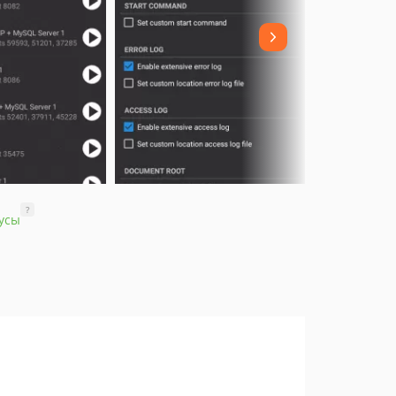
?
усы