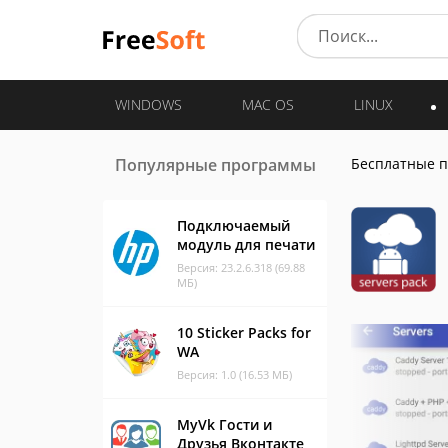
WINDOWS
MAC OS
LINUX
Популярные программы
Бесплатные 
Подключаемый
модуль для печати
Версия: 23.2.6.318 (69.88
МБ)
10 Sticker Packs for
WA
Версия: 1.0 (16.53 МБ)
MyVk Гости и
Друзья Вконтакте