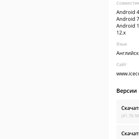
Совмести
Android 4
Android 7
Android 1
12.x
Язык
Английс
Сайт
www.icec
Версии
Скачат
(41.76 М
Скачат