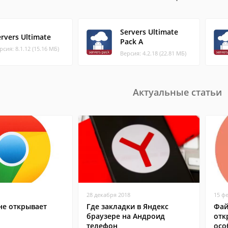
Servers Ultimate
ervers Ultimate
Pack A
рсия: 8.1.12 (15.16 МБ)
Версия: 4.2.18 (22.81 МБ)
Актуальные статьи
28 декабря 2018
15 ф
не открывает
Где закладки в Яндекс
Фай
браузере на Андроид
отк
телефон
осо