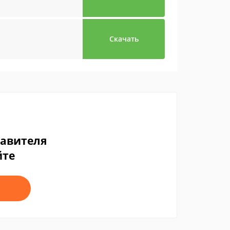
Скачать
тавителя
йте