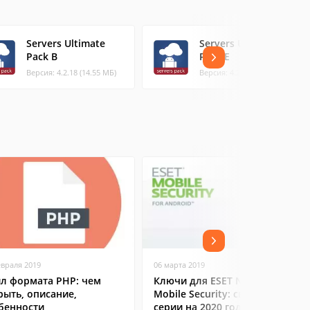
Servers Ultimate
Servers Ultimate
Pack B
Pack E
Версия: 4.2.18 (14.55 МБ)
Версия: 4.2.18 (10.28 МБ)
евраля 2019
06 марта 2019
л формата PHP: чем
Ключи для ESET NOD32
рыть, описание,
Mobile Security: свежие
бенности
серии на 2020 год