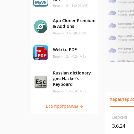
Версия: 2.1.1 (2.97 МБ)
App Cloner Premium
& Add-ons
Версия: 3.6.8 (8.06 МБ)
Web to PDF
Версия: 2.4 (0.24 МБ)
Russian dictionary
для Hacker's
Keyboard
Версия: 1.4 (0.47 МБ)
Характери
Все программы →
Версия
3.6.24