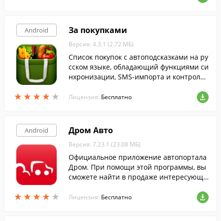
За покупками
Android
Версия: 4.3.1 (2.72 МБ)
Cписок покупок с автоподсказками на ру
сском языке, обладающий функциями си
нхронизации, SMS-импорта и контроля
расходов.
★
★
★
★
★
★
★
★
★
★
Лицензия:
Бесплатно
Дром Авто
Android
Версия: 7.23.1 (23.08 МБ)
Официальное приложение автопортала
Дром. При помощи этой программы, вы
сможете найти в продаже интересующи
й автомобиль, либо создать объявление
★
★
★
★
★
★
★
★
★
★
о продаже собственного транспортного
Лицензия:
Бесплатно
средства.