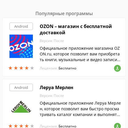
Популярные программы
OZON – магазин с бесплатной
Android
доставкой
Версия: После
Официальное приложение магазина OZ
ON.ru, которое позволит вам приобрета
ть книги, музыкальные и видео записи,
игры, товары для дома и детей, космети
★
★
★
★
★
★
★
★
★
★
Лицензия:
Бесплатно
ку, ювелирные изделия и многое другое.
Леруа Мерлен
Android
Версия: После
Официальное приложение Леруа Мерле
н, которое позволит вам быстро просма
тривать каталог компании и выполнять
поиск товаров по штрих-коду.
★
★
★
★
★
★
★
★
★
★
Лицензия:
Бесплатно