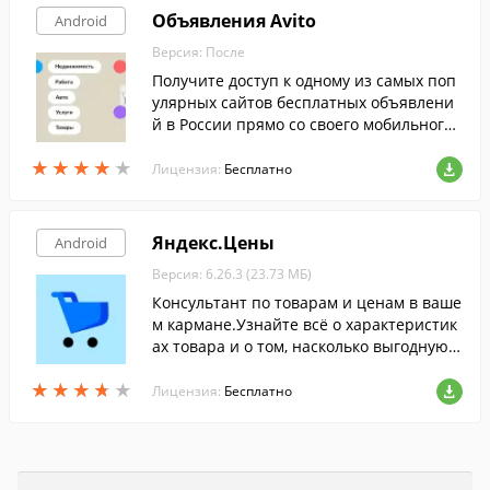
Объявления Avito
Android
Версия: После
Получите доступ к одному из самых поп
улярных сайтов бесплатных объявлени
й в России прямо со своего мобильного
устройства.
★
★
★
★
★
★
★
★
★
★
Лицензия:
Бесплатно
Яндекс.Цены
Android
Версия: 6.26.3 (23.73 МБ)
Консультант по товарам и ценам в ваше
м кармане.Узнайте всё о характеристик
ах товара и о том, насколько выгодную ц
ену на него вам предлагает тот или ино
★
★
★
★
★
★
★
★
★
★
й магазин.
Лицензия:
Бесплатно