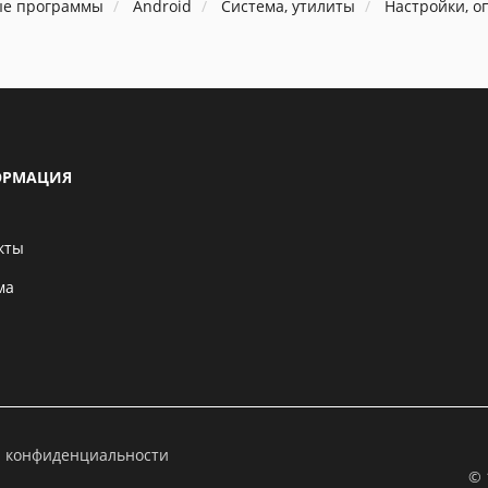
ые программы
Android
Система, утилиты
Настройки, о
РМАЦИЯ
кты
ма
а конфиденциальности
© 