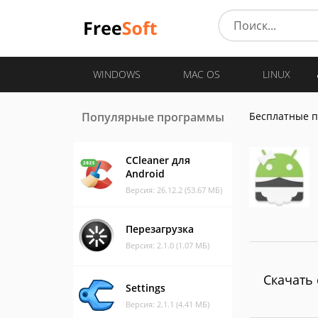
WINDOWS
MAC OS
LINUX
Популярные программы
Бесплатные 
CCleaner для
Android
Версия: 26.12.2 (53.67 МБ)
Перезагрузка
Версия: 2.1.0 (1.07 МБ)
Скачать 
Settings
Версия: 2.1.1 (4.41 МБ)