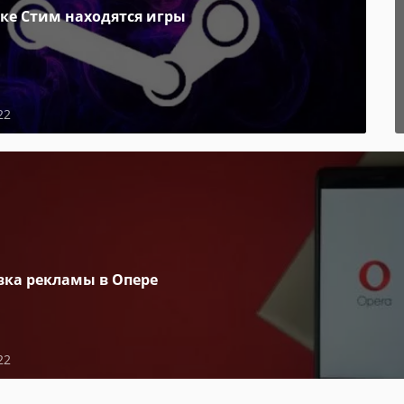
пке Стим находятся игры
22
вка рекламы в Опере
22