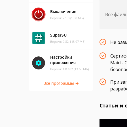
Выключение
Все файл
Версия: 2.1.0 (1.08 МБ)
SuperSU
Не раз
Версия: 2.82.1 (5.97 МБ)
Сертиф
Настройки
Maid -
приложения
безопа
Версия: 1.0.182 (13.66 МБ)
При заг
Все программы →
разраб
Статьи и 