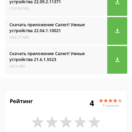
устройства
22.09.2.11371
(197.04 МБ)
Скачать приложение Салют! Умные
устройства
22.04.1.10021
(382.77 МБ)
Скачать приложение Салют! Умные
устройства
21.6.1.5523
(40.9 МБ)
Рейтинг
4
4 оценки