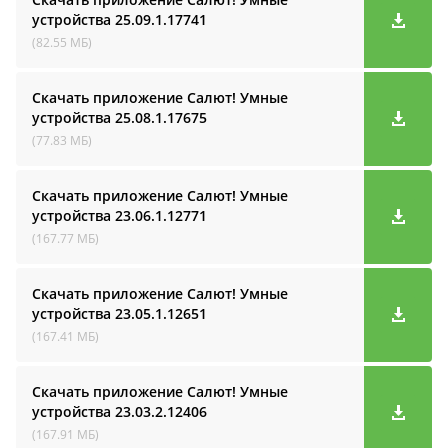
устройства
25.09.1.17741
(82.55 МБ)
Скачать приложение Салют! Умные
устройства
25.08.1.17675
(77.83 МБ)
Скачать приложение Салют! Умные
устройства
23.06.1.12771
(167.77 МБ)
Скачать приложение Салют! Умные
устройства
23.05.1.12651
(167.41 МБ)
Скачать приложение Салют! Умные
устройства
23.03.2.12406
(167.91 МБ)