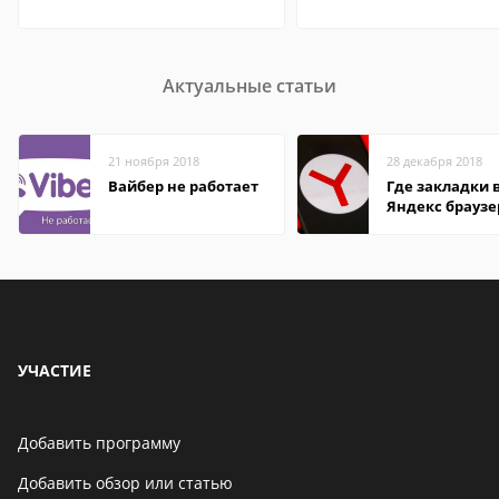
Актуальные статьи
21 ноября 2018
28 декабря 2018
Вайбер не работает
Где закладки 
Яндекс браузе
Андроид теле
УЧАСТИЕ
Добавить программу
Добавить обзор или статью