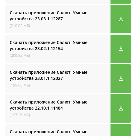
Скачать приложение Салют! Умные
устройства
23.03.1.12287
(210.02 МБ)
Скачать приложение Салют! Умные
устройства
23.02.1.12154
(209.82 МБ)
Скачать приложение Салют! Умные
устройства
23.01.1.12027
(199.08 МБ)
Скачать приложение Салют! Умные
устройства
22.10.1.11484
(197.26 МБ)
Скачать приложение Салют! Умные