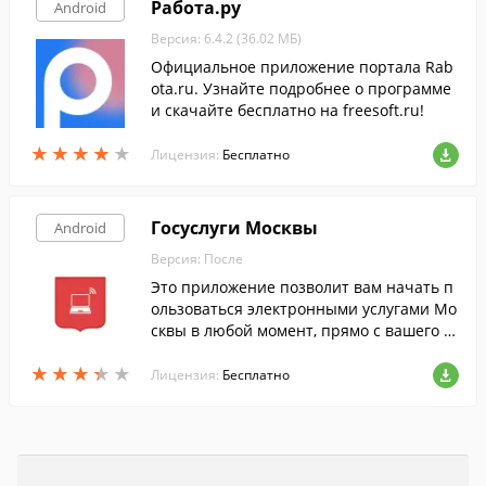
Работа.ру
Android
Версия: 6.4.2 (36.02 МБ)
Официальное приложение портала Rab
ota.ru. Узнайте подробнее о программе
и скачайте бесплатно на freesoft.ru!
★
★
★
★
★
★
★
★
★
★
Лицензия:
Бесплатно
Госуслуги Москвы
Android
Версия: После
Это приложение позволит вам начать п
ользоваться электронными услугами Мо
сквы в любой момент, прямо с вашего м
обильного устройства.
★
★
★
★
★
★
★
★
★
★
Лицензия:
Бесплатно