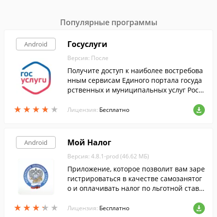
Популярные программы
Госуслуги
Android
Версия: После
Получите доступ к наиболее востребова
нным сервисам Единого портала госуда
рственных и муниципальных услуг Росс
ийской Федерации со своего смартфона
★
★
★
★
★
★
★
★
★
★
или планшета.
Лицензия:
Бесплатно
Мой Налог
Android
Версия: 4.8.1-prod (46.62 МБ)
Приложение, которое позволит вам заре
гистрироваться в качестве самозанятог
о и оплачивать налог по льготной ставк
е, быстро и просто.
★
★
★
★
★
★
★
★
★
★
Лицензия:
Бесплатно