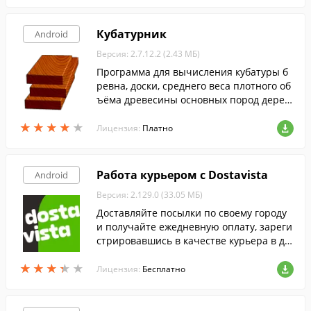
Кубатурник
Android
Версия: 2.7.12.2 (2.43 МБ)
Программа для вычисления кубатуры б
ревна, доски, среднего веса плотного об
ъёма древесины основных пород дерев
а.
★
★
★
★
★
★
★
★
★
★
Лицензия:
Платно
Работа курьером с Dostavista
Android
Версия: 2.129.0 (33.05 МБ)
Доставляйте посылки по своему городу
и получайте ежедневную оплату, зареги
стрировавшись в качестве курьера в да
нном сервисе.
★
★
★
★
★
★
★
★
★
★
Лицензия:
Бесплатно