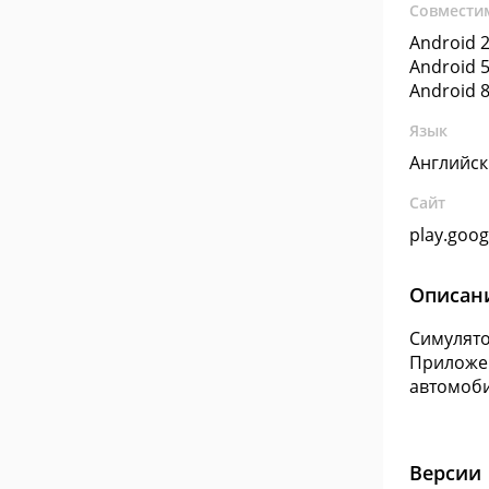
Совмести
Android 2
Android 5
Android 8
Язык
Английс
Сайт
play.goo
Описан
Симулято
Приложен
автомоби
Версии