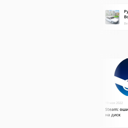
Р
В
Ве
19 мая 2022
Steam: оши
на диск