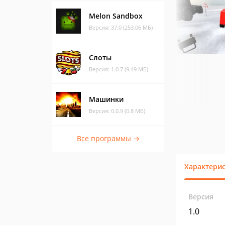
Melon Sandbox
Версия: 37.0 (253.06 МБ)
Слоты
Версия: 1.0.7 (9.49 МБ)
Машинки
Версия: 0.0.9 (0.8 МБ)
Все программы →
Характери
Версия
1.0