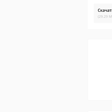
Скачат
(29.29 М