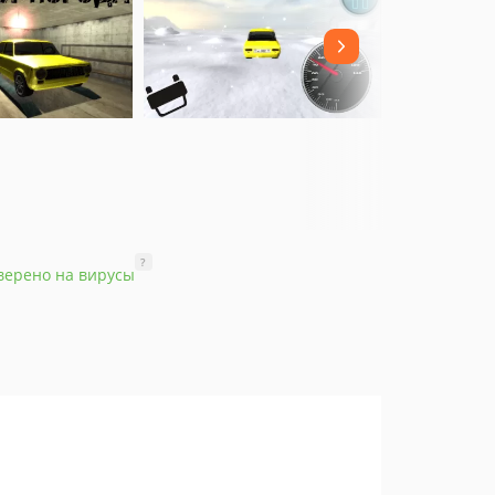
?
верено на вирусы