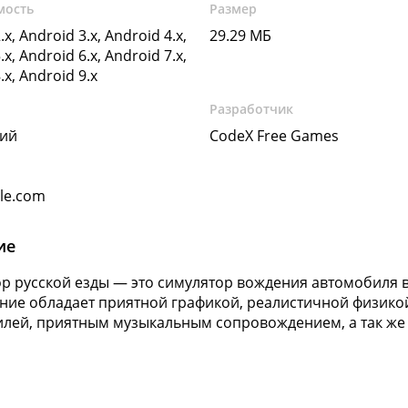
мость
Размер
.x, Android 3.x, Android 4.x,
29.29 МБ
.x, Android 6.x, Android 7.x,
.x, Android 9.x
Разработчик
кий
CodeX Free Games
gle.com
ие
р русской езды — это симулятор вождения автомобиля в
ие обладает приятной графикой, реалистичной физико
лей, приятным музыкальным сопровождением, а так же