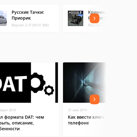
Русские Тачки:
Криминальная
Приорик
Россия 2 3D
Версия: 2.37 (69.01 МБ)
Версия: 2.3 (92.37 МБ)
нваря 2019
31 мая 2019
л формата DAT: чем
Как ввести ключ в Steam на
рыть, описание,
телефоне
бенности