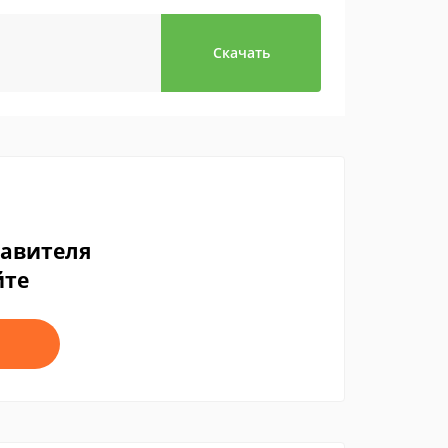
Скачать
тавителя
йте