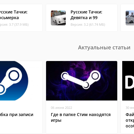
усские Тачки:
Русские Тачки:
осьмерка
Девятка и 99
рсия: 3.7 (37.9 МБ)
Версия: 3.2 (61.74 МБ)
Актуальные статьи
06 июня 2022
30 я
бка при записи
Где в папке Стим находятся
Фай
игры
отк
осо